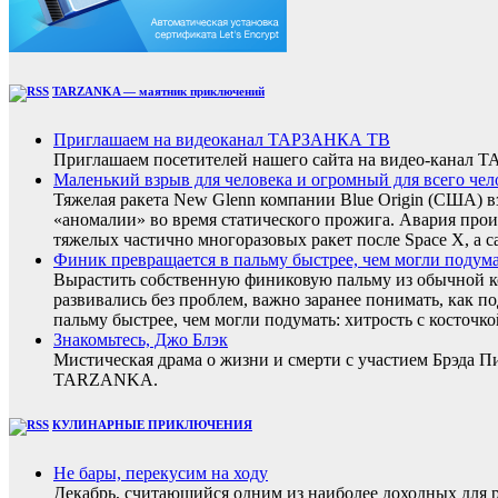
TARZANKA — маятник приключений
Приглашаем на видеоканал ТАРЗАНКА ТВ
Приглашаем посетителей нашего сайта на видео-кана
Маленький взрыв для человека и огромный для всего чел
Тяжелая ракета New Glenn компании Blue Origin (США) 
«аномалии» во время статического прожига. Авария прои
тяжелых частично многоразовых ракет после Space X, а с
Финик превращается в пальму быстрее, чем могли подумать
Вырастить собственную финиковую пальму из обычной ко
развивались без проблем, важно заранее понимать, как п
пальму быстрее, чем могли подумать: хитрость с косточко
Знакомьтесь, Джо Блэк
Мистическая драма о жизни и смерти с участием Брэда 
TARZANKA.
КУЛИНАРНЫЕ ПРИКЛЮЧЕНИЯ
Не бары, перекусим на ходу
Декабрь, считающийся одним из наиболее доходных для ре