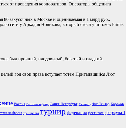
ваться от проведения корпоративов. Операторы общепита
 80 закусочных в Москве и оцениваемая в 1 млрд руб.,
лю сети у Аркадия Новикова, который стоял у истоков Prime.
союз был прочный, плодовитый, богатый и сладкий.
на целый год свои права вступает тотем Притаившийся Лют
жение
Россия
Санкт-Петербург
Харьков
Фил Тейлор
Ростов-на-Дону
Ужгород
турнир
формула 1
федерация
фестиваль
техника броска
тренировка