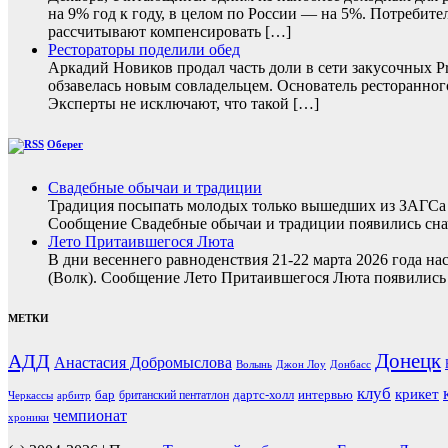
на 9% год к году, в целом по России — на 5%. Потребите
рассчитывают компенсировать […]
Рестораторы поделили обед
Аркадий Новиков продал часть доли в сети закусочных P
обзавелась новым совладельцем. Основатель ресторанног
Эксперты не исключают, что такой […]
Оберег
Свадебные обычаи и традиции
Традиция посыпать молодых только вышедших из ЗАГСа з
Сообщение Свадебные обычаи и традиции появились снач
Лето Притаившегося Люта
В дни весеннего равноденствия 21-22 марта 2026 года на
(Волк). Сообщение Лето Притаившегося Люта появились 
МЕТКИ
Донецк
АДД
Анастасия Добромыслова
Волынь
Джон Лоу
Донбасс
клуб
крикет
бар
дартс-холл
интервью
британский пентатлон
Черкассы
арбитр
чемпионат
хроники