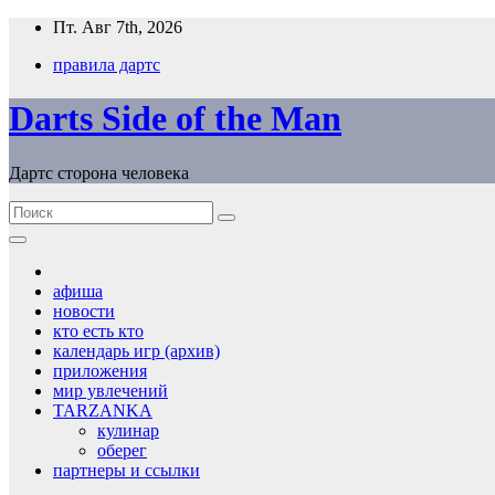
Перейти
Пт. Авг 7th, 2026
к
правила дартс
содержимому
Darts Side of the Man
Дартс сторона человека
афиша
новости
кто есть кто
календарь игр (архив)
приложения
мир увлечений
TARZANKA
кулинар
оберег
партнеры и ссылки