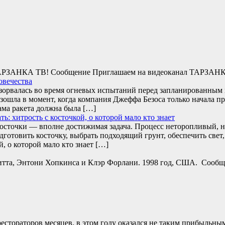
л ТАРЗАНКА ТВ! Сообщение Приглашаем на видеоканал ТАРЗАН
овечества
взорвалась во время огневых испытаний перед запланированны
зошла в момент, когда компания Джеффа Безоса только начала п
ама ракета должна была […]
: хитрость с косточкой, о которой мало кто знает
сточки — вполне достижимая задача. Процесс неторопливый, н
одготовить косточку, выбрать подходящий грунт, обеспечить св
й, о которой мало кто знает […]
Питта, Энтони Хопкинса и Клэр Форлани. 1998 год, США. Сообще
стораторов месяцев, в этом году оказался не таким прибыльным.