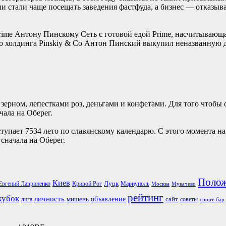
ли стали чаще посещать заведения фастфуда, а бизнес — отказы
rime Антону Пинскому Сеть с готовой едой Prime, насчитывающая
о холдинга Pinskiy & Co Антон Пинский выкупил неназванную до
ерном, лепестками роз, деньгами и конфетами. Для того чтобы 
ала на Оберег.
ступает 7534 лето по славянскому календарю. С этого момента 
сначала на Оберег.
Поло
Киев
Луцк
Евгений Лавриненко
Кривой Рог
Мариуполь
Москва
Мукачево
рейтинг
кубок
личность
объявление
мишень
сайт
лига
советы
спорт-бар