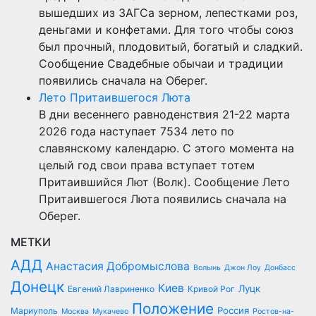
вышедших из ЗАГСа зерном, лепестками роз,
деньгами и конфетами. Для того чтобы союз
был прочный, плодовитый, богатый и сладкий.
Сообщение Свадебные обычаи и традиции
появились сначала на Оберег.
Лето Притаившегося Люта
В дни весеннего равноденствия 21-22 марта
2026 года наступает 7534 лето по
славянскому календарю. С этого момента на
целый год свои права вступает тотем
Притаившийся Лют (Волк). Сообщение Лето
Притаившегося Люта появились сначала на
Оберег.
МЕТКИ
АДД
Анастасия Добромыслова
Волынь
Джон Лоу
Донбасс
Донецк
Киев
Луцк
Евгений Лавриненко
Кривой Рог
Положение
Россия
Мариуполь
Москва
Мукачево
Ростов-на-