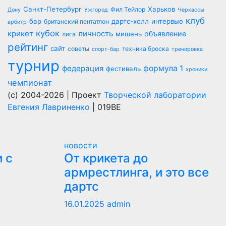
Санкт-Петербург
Харьков
Фил Тейлор
Дону
Ужгород
Черкассы
клуб
бар
дартс-холл
интервью
британский пентатлон
арбитр
кубок
крикет
личность
объявление
мишень
лига
рейтинг
сайт
советы
техника броска
спорт-бар
тренировка
турнир
федерация
формула 1
фестиваль
хроники
чемпионат
(c) 2004-2026 | Проект
Творческой лаборатории
Евгения Лавриненко
| 019BE
новости
 с
От крикета до
армрестлинга, и это все
дартс
16.01.2025
admin