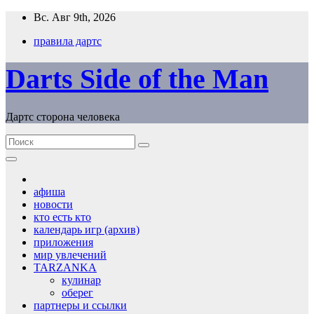
Перейти
Вс. Авг 9th, 2026
к
правила дартс
содержимому
Darts Side of the Man
Дартс сторона человека
афиша
новости
кто есть кто
календарь игр (архив)
приложения
мир увлечений
TARZANKA
кулинар
оберег
партнеры и ссылки