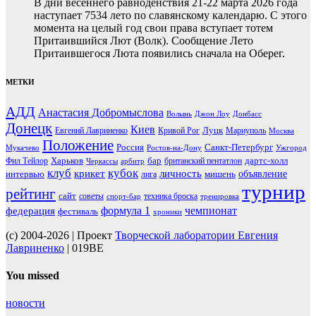
В дни весеннего равноденствия 21-22 марта 2026 года
наступает 7534 лето по славянскому календарю. С этого
момента на целый год свои права вступает тотем
Притаившийся Лют (Волк). Сообщение Лето
Притаившегося Люта появились сначала на Оберег.
МЕТКИ
АДД
Анастасия Добромыслова
Волынь
Джон Лоу
Донбасс
Донецк
Киев
Луцк
Евгений Лавриненко
Кривой Рог
Мариуполь
Москва
Положение
Россия
Санкт-Петербург
Мукачево
Ростов-на-Дону
Ужгород
Харьков
бар
дартс-холл
Фил Тейлор
британский пентатлон
Черкассы
арбитр
клуб
кубок
крикет
личность
объявление
интервью
мишень
лига
турнир
рейтинг
сайт
советы
техника броска
спорт-бар
тренировка
чемпионат
формула 1
федерация
фестиваль
хроники
(c) 2004-2026 | Проект
Творческой лаборатории Евгения
Лавриненко
| 019BE
You missed
новости