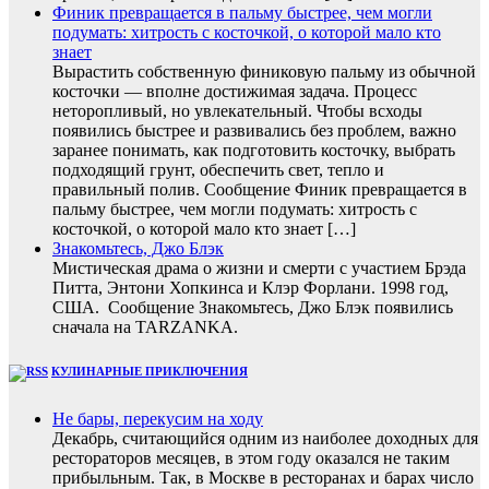
Финик превращается в пальму быстрее, чем могли
подумать: хитрость с косточкой, о которой мало кто
знает
Вырастить собственную финиковую пальму из обычной
косточки — вполне достижимая задача. Процесс
неторопливый, но увлекательный. Чтобы всходы
появились быстрее и развивались без проблем, важно
заранее понимать, как подготовить косточку, выбрать
подходящий грунт, обеспечить свет, тепло и
правильный полив. Сообщение Финик превращается в
пальму быстрее, чем могли подумать: хитрость с
косточкой, о которой мало кто знает […]
Знакомьтесь, Джо Блэк
Мистическая драма о жизни и смерти с участием Брэда
Питта, Энтони Хопкинса и Клэр Форлани. 1998 год,
США. Сообщение Знакомьтесь, Джо Блэк появились
сначала на TARZANKA.
КУЛИНАРНЫЕ ПРИКЛЮЧЕНИЯ
Не бары, перекусим на ходу
Декабрь, считающийся одним из наиболее доходных для
рестораторов месяцев, в этом году оказался не таким
прибыльным. Так, в Москве в ресторанах и барах число