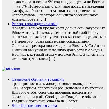
чеков сократилось на 9% год к году, в целом по России
— на 5%. Потребители стали чаще посещать заведения
фастфуда, а бизнес — отказываться от проведения
корпоративов. Операторы общепита рассчитывают
компенсировать […]
Рестораторы поделили обед
Аркадий Новиков продал часть доли в сети закусочных
Prime Антону Пинскому Сеть с готовой едой Prime,
насчитывающая 80 закусочных в Москве и оцениваемая
в 1 млрд руб., обзавелась новым совладельцем.
Основатель ресторанного холдинга Pinskiy & Co Антон
Пинский выкупил неназванную долю сети у Аркадия
Новикова, который стоял у истоков Prime. Эксперты не
исключают, что такой […]
Оберег
Свадебные обычаи и традиции
Традиция посыпать молодых только вышедших из
ЗАГСа зерном, лепестками роз, деньгами и конфетами.
Для того чтобы союз был прочный, плодовитый,
богатый и сладкий. Сообщение Свадебные обычаи и
традиции появились сначала на Оберег.
Лето Притаившегося Люта