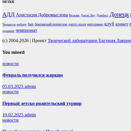
МЕТКИ
Донецк
АДД
Анастасия Добромыслова
Волынь
Джон Лоу
Донбасс
клуб
крикет
бар
дартс-холл
интервью
британский пентатлон
Черкассы
арбитр
чемпионат
хроники
(c) 2004-2026 | Проект
Творческой лаборатории Евгения Лаври
You missed
новости
Февраль получился жарким
05.03.2025
admin
новости
Первый детско-родительский турнир
10.02.2025
admin
новости