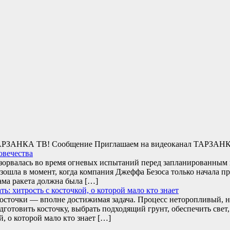
л ТАРЗАНКА ТВ! Сообщение Приглашаем на видеоканал ТАРЗАН
овечества
взорвалась во время огневых испытаний перед запланированны
зошла в момент, когда компания Джеффа Безоса только начала п
ама ракета должна была […]
: хитрость с косточкой, о которой мало кто знает
сточки — вполне достижимая задача. Процесс неторопливый, н
одготовить косточку, выбрать подходящий грунт, обеспечить св
й, о которой мало кто знает […]