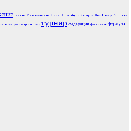
жение
Россия
Санкт-Петербург
Харьков
Фил Тейлор
Ростов-на-Дону
Ужгород
турнир
формула 1
федерация
фестиваль
техника броска
тренировка