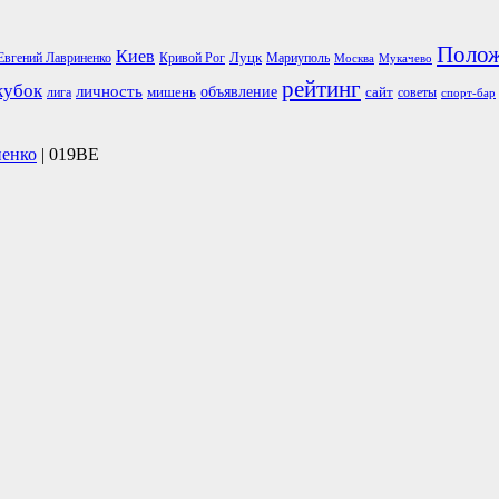
Поло
Киев
Луцк
Евгений Лавриненко
Кривой Рог
Мариуполь
Москва
Мукачево
рейтинг
кубок
личность
объявление
мишень
сайт
лига
советы
спорт-бар
ненко
| 019BE