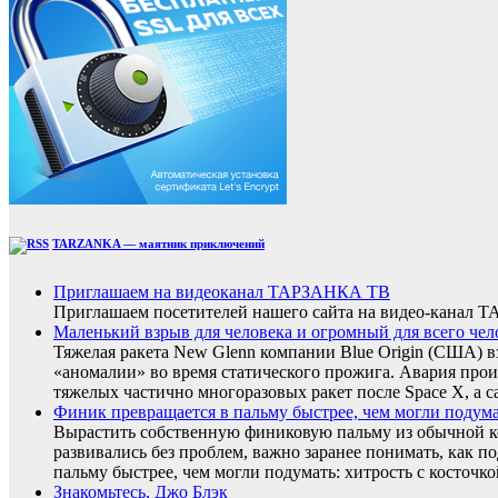
TARZANKA — маятник приключений
Приглашаем на видеоканал ТАРЗАНКА ТВ
Приглашаем посетителей нашего сайта на видео-кана
Маленький взрыв для человека и огромный для всего чел
Тяжелая ракета New Glenn компании Blue Origin (США) 
«аномалии» во время статического прожига. Авария прои
тяжелых частично многоразовых ракет после Space X, а с
Финик превращается в пальму быстрее, чем могли подумать
Вырастить собственную финиковую пальму из обычной ко
развивались без проблем, важно заранее понимать, как п
пальму быстрее, чем могли подумать: хитрость с косточко
Знакомьтесь, Джо Блэк