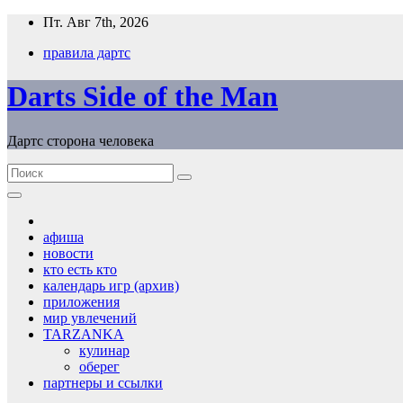
Перейти
Пт. Авг 7th, 2026
к
правила дартс
содержимому
Darts Side of the Man
Дартс сторона человека
афиша
новости
кто есть кто
календарь игр (архив)
приложения
мир увлечений
TARZANKA
кулинар
оберег
партнеры и ссылки