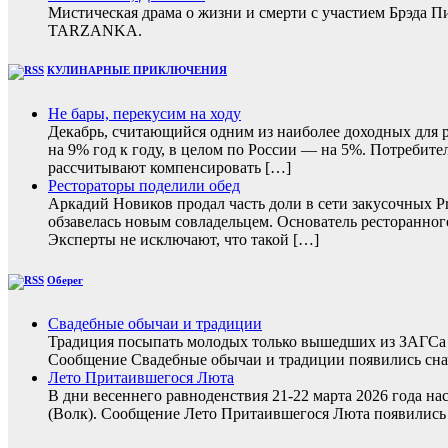
Мистическая драма о жизни и смерти с участием Брэда 
TARZANKA.
КУЛИНАРНЫЕ ПРИКЛЮЧЕНИЯ
Не бары, перекусим на ходу
Декабрь, считающийся одним из наиболее доходных для ре
на 9% год к году, в целом по России — на 5%. Потребите
рассчитывают компенсировать […]
Рестораторы поделили обед
Аркадий Новиков продал часть доли в сети закусочных P
обзавелась новым совладельцем. Основатель ресторанног
Эксперты не исключают, что такой […]
Оберег
Свадебные обычаи и традиции
Традиция посыпать молодых только вышедших из ЗАГСа з
Сообщение Свадебные обычаи и традиции появились снач
Лето Притаившегося Люта
В дни весеннего равноденствия 21-22 марта 2026 года на
(Волк). Сообщение Лето Притаившегося Люта появились 