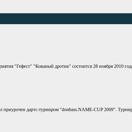
иятия "Гефест" "Кованый дротик" состоится 28 ноября 2010 год
 приурочен дартс-турниром "donbass.NAME-CUP 2009". Турнир со