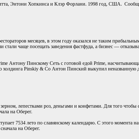
Питта, Энтони Хопкинса и Клэр Форлани. 1998 год, США. Сообще
стораторов месяцев, в этом году оказался не таким прибыльным.
ли стали чаще посещать заведения фастфуда, а бизнес — отказы
rime Антону Пинскому Сеть с готовой едой Prime, насчитывающая
о холдинга Pinskiy & Co Антон Пинский выкупил неназванную до
ерном, лепестками роз, деньгами и конфетами. Для того чтобы 
ала на Оберег.
ступает 7534 лето по славянскому календарю. С этого момента 
сначала на Оберег.