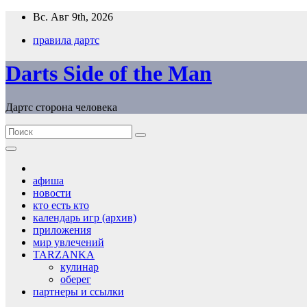
Перейти
Вс. Авг 9th, 2026
к
правила дартс
содержимому
Darts Side of the Man
Дартс сторона человека
афиша
новости
кто есть кто
календарь игр (архив)
приложения
мир увлечений
TARZANKA
кулинар
оберег
партнеры и ссылки