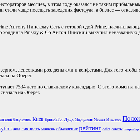
стораторов месяцев, в этом году оказался не таким прибыльным.
ли стали чаще посещать заведения фастфуда, а бизнес — отказы
rime Антону Пинскому Сеть с готовой едой Prime, насчитывающая
о холдинга Pinskiy & Co Антон Пинский выкупил неназванную до
ерном, лепестками роз, деньгами и конфетами. Для того чтобы 
ала на Оберег.
ступает 7534 лето по славянскому календарю. С этого момента 
сначала на Оберег.
Поло
Киев
Луцк
Евгений Лавриненко
Кривой Рог
Мариуполь
Москва
Мукачево
рейтинг
кубок
личность
объявление
мишень
сайт
лига
советы
спорт-бар