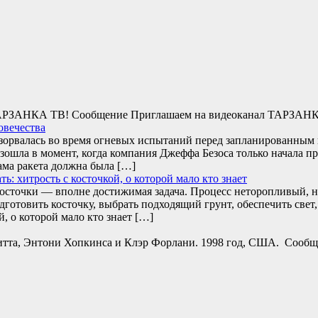
л ТАРЗАНКА ТВ! Сообщение Приглашаем на видеоканал ТАРЗАН
овечества
взорвалась во время огневых испытаний перед запланированны
зошла в момент, когда компания Джеффа Безоса только начала п
ама ракета должна была […]
: хитрость с косточкой, о которой мало кто знает
сточки — вполне достижимая задача. Процесс неторопливый, н
одготовить косточку, выбрать подходящий грунт, обеспечить св
й, о которой мало кто знает […]
Питта, Энтони Хопкинса и Клэр Форлани. 1998 год, США. Сообще