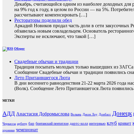
Декабрь, считающийся одним из наиболее доходных для ре
на 9% год к году, в целом по России — на 5%. Потребите
рассчитывают компенсировать […]
Рестораторы поделили обед
Аркадий Новиков продал часть доли в сети закусочных P
обзавелась новым совладельцем. Основатель ресторанног
Эксперты не исключают, что такой […]
Оберег
Свадебные обычаи и традиции
Традиция посыпать молодых только вышедших из ЗАГСа з
Сообщение Свадебные обычаи и традиции появились снач
Лето Притаившегося Люта
В дни весеннего равноденствия 21-22 марта 2026 года на
(Волк). Сообщение Лето Притаившегося Люта появились 
МЕТКИ
Донецк
АДД
Анастасия Добромыслова
Волынь
Джон Лоу
Донбасс
клуб
крикет
бар
дартс-холл
интервью
британский пентатлон
Черкассы
арбитр
чемпионат
хроники