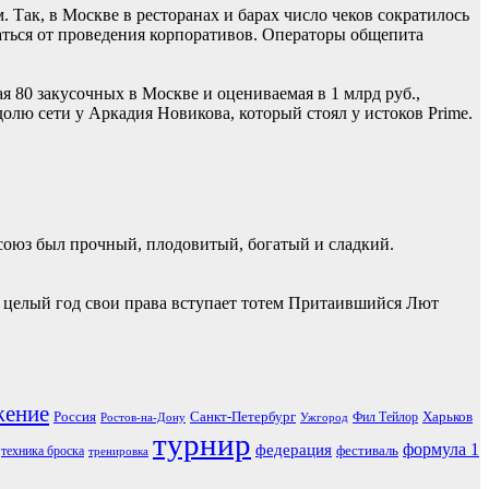
 Так, в Москве в ресторанах и барах число чеков сократилось
ваться от проведения корпоративов. Операторы общепита
 80 закусочных в Москве и оцениваемая в 1 млрд руб.,
лю сети у Аркадия Новикова, который стоял у истоков Prime.
союз был прочный, плодовитый, богатый и сладкий.
на целый год свои права вступает тотем Притаившийся Лют
жение
Россия
Санкт-Петербург
Харьков
Фил Тейлор
Ростов-на-Дону
Ужгород
турнир
формула 1
федерация
фестиваль
техника броска
тренировка