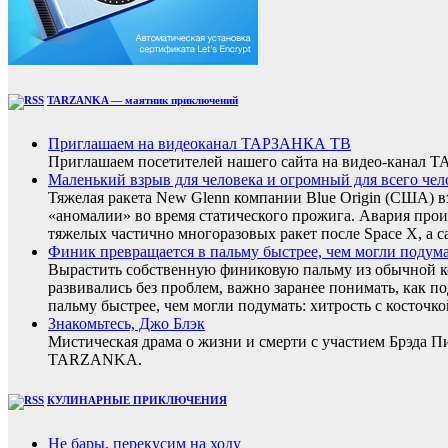
TARZANKA — маятник приключений
Приглашаем на видеоканал ТАРЗАНКА ТВ
Приглашаем посетителей нашего сайта на видео-кана
Маленький взрыв для человека и огромный для всего чел
Тяжелая ракета New Glenn компании Blue Origin (США) 
«аномалии» во время статического прожига. Авария прои
тяжелых частично многоразовых ракет после Space X, а с
Финик превращается в пальму быстрее, чем могли подумать
Вырастить собственную финиковую пальму из обычной ко
развивались без проблем, важно заранее понимать, как п
пальму быстрее, чем могли подумать: хитрость с косточко
Знакомьтесь, Джо Блэк
Мистическая драма о жизни и смерти с участием Брэда 
TARZANKA.
КУЛИНАРНЫЕ ПРИКЛЮЧЕНИЯ
Не бары, перекусим на ходу