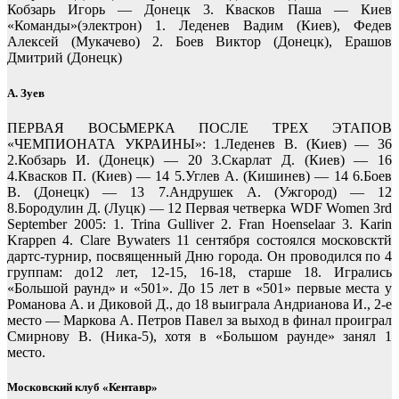
Кобзарь Игорь — Донецк 3. Квасков Паша — Киев
«Команды»(электрон) 1. Леденев Вадим (Киев), Федев
Алексей (Мукачево) 2. Боев Виктор (Донецк), Ерашов
Дмитрий (Донецк)
А. Зуев
ПЕРВАЯ ВОСЬМЕРКА ПОСЛЕ ТРЕХ ЭТАПОВ
«ЧЕМПИОНАТА УКРАИНЫ»: 1.Леденев В. (Киев) — 36
2.Кобзарь И. (Донецк) — 20 3.Скарлат Д. (Киев) — 16
4.Квасков П. (Киев) — 14 5.Углев А. (Кишинев) — 14 6.Боев
В. (Донецк) — 13 7.Андрушек А. (Ужгород) — 12
8.Бородулин Д. (Луцк) — 12 Первая четверка WDF Women 3rd
September 2005: 1. Trina Gulliver 2. Fran Hoenselaar 3. Karin
Krappen 4. Clare Bywaters 11 сентября состоялся московсктй
дартс-турнир, посвященный Дню города. Он проводился по 4
группам: до12 лет, 12-15, 16-18, старше 18. Игрались
«Большой раунд» и «501». До 15 лет в «501» первые места у
Романова А. и Диковой Д., до 18 выиграла Андрианова И., 2-е
место — Маркова А. Петров Павел за выход в финал проиграл
Смирнову В. (Ника-5), хотя в «Большом раунде» занял 1
место.
Московский клуб «Кентавр»