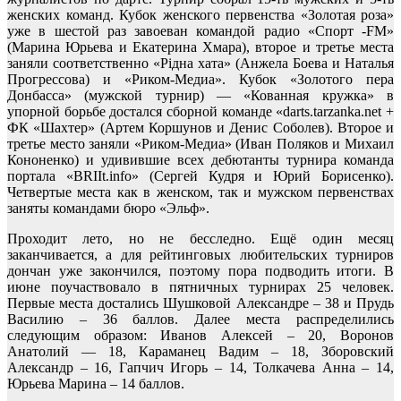
женских команд. Кубок женского первенства «Золотая роза»
уже в шестой раз завоеван командой радио «Спорт -FM»
(Марина Юрьева и Екатерина Хмара), второе и третье места
заняли соответственно «Рідна хата» (Анжела Боева и Наталья
Прогрессова) и «Риком-Медиа». Кубок «Золотого пера
Донбасса» (мужской турнир) — «Кованная кружка» в
упорной борьбе достался сборной команде «darts.tarzanka.net +
ФК «Шахтер» (Артем Коршунов и Денис Соболев). Второе и
третье место заняли «Риком-Медиа» (Иван Поляков и Михаил
Кононенко) и удивившие всех дебютанты турнира команда
портала «BRIIt.info» (Сергей Кудря и Юрий Борисенко).
Четвертые места как в женском, так и мужском первенствах
заняты командами бюро «Эльф».
Проходит лето, но не бесследно. Ещё один месяц
заканчивается, а для рейтинговых любительских турниров
дончан уже закончился, поэтому пора подводить итоги. В
июне поучаствовало в пятничных турнирах 25 человек.
Первые места достались Шушковой Александре – 38 и Прудь
Василию – 36 баллов. Далее места распределились
следующим образом: Иванов Алексей – 20, Воронов
Анатолий — 18, Караманец Вадим – 18, Зборовский
Александр – 16, Гапчич Игорь – 14, Толкачева Анна – 14,
Юрьева Марина – 14 баллов.