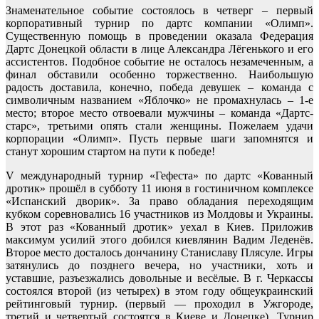
Знаменательное событие состоялось в четверг – первый
корпоративный турнир по дартс компании «Олимп».
Существенную помощь в проведении оказала Федерация
Дартс Донецкой области в лице Александра Лёгенького и его
ассистентов. Подобное событие не осталось незамеченным, а
финал обставили особенно торжественно. Наибольшую
радость доставила, конечно, победа девушек – команда с
символичным названием «Яблочко» не промахнулась – 1-е
место; второе место отвоевали мужчины – команда «Дартс-
старс», третьими опять стали женщины. Пожелаем удачи
корпорации «Олимп». Пусть первые шаги запомнятся и
станут хорошим стартом на пути к победе!
V международный турнир «Гефеста» по дартс «Кованный
дротик» прошёл в субботу 11 июня в гостиничном комплексе
«Испанский дворик». За право обладания переходящим
кубком соревновались 16 участников из Молдовы и Украины.
В этот раз «Кованный дротик» уехал в Киев. Приложив
максимум усилий этого добился киевлянин Вадим Леденёв.
Второе место досталось дончанину Станиславу Плясуле. Игры
затянулись до позднего вечера, но участники, хоть и
уставшие, разъезжались довольные и весёлые. В г. Черкассы
состоялся второй (из четырех) в этом году общеукраинский
рейтинговый турнир. (первый — проходил в Ужгороде,
третий и четвертый состоятся в Киеве и Донецке). Турнир