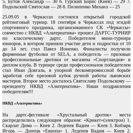
5. Бутов Александр — 30 6. Гурский Борис (Киев) — 29 7.
Подольский Святослав — 28 8. Пилипенко Михаил — 25
25.09.05 в Черкассах состоялся открытый городской
рейтинговый турнир. 18 сентября в Черкассах под эгидой
спортивного праздника, организованного СК «Черкассы»
совместно с НКВД «Альтернатива» прошел ДАРТС-ТУРНИР
по классическому дартс. Победителем мини-турнира
юниоров, в котором приняли участие дети и подростки от 10
до 14 лет, стал Павел Ионенко. Финалисты получили
фирменные футболки от SELA, а победитель — призовые
профессиональные дротики от магазина «Спортландия» и
диплом клуба. В турнире среди профессионалов победителем
стал Иван Довгаль, в упорной бескомпромиссной борьбе
заработав себе призовой кубок ручной работы львовских
мастеров. Второе место досталось Святославу Подольскому —
президенту НКВД «Альтернатива». Наши поздравления
победителям!!!
НКВД «Альтернатива»
На дартс-фестивале «Хрустальный дротик» места
распределились следующим образом: «Крикет»(электрон) 1.
Скарлат Дима — Киев 2. Леденев Вадим — Киев 3. Кобзарь
Игорь — Донецк «Европа» 1. Леденев Вадим — Киев 2.