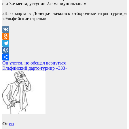
е и 3-е места, уступив 2-е мариупольчанам.
24-го марта в Донецке начались отборочные игры турнира
«Эльфийские стрелы».
VK
Odnoklassniki
Telegram
Mail.Ru
Навигация
Он улетел, но обещал вернуться
Отправить
Эльфийский дартс-турнир «333»
по
записям
От
en