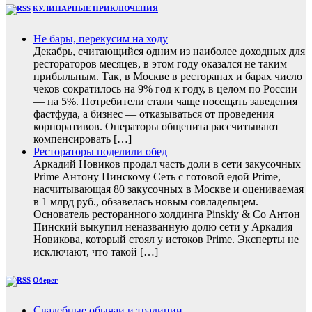
КУЛИНАРНЫЕ ПРИКЛЮЧЕНИЯ
Не бары, перекусим на ходу
Декабрь, считающийся одним из наиболее доходных для
рестораторов месяцев, в этом году оказался не таким
прибыльным. Так, в Москве в ресторанах и барах число
чеков сократилось на 9% год к году, в целом по России
— на 5%. Потребители стали чаще посещать заведения
фастфуда, а бизнес — отказываться от проведения
корпоративов. Операторы общепита рассчитывают
компенсировать […]
Рестораторы поделили обед
Аркадий Новиков продал часть доли в сети закусочных
Prime Антону Пинскому Сеть с готовой едой Prime,
насчитывающая 80 закусочных в Москве и оцениваемая
в 1 млрд руб., обзавелась новым совладельцем.
Основатель ресторанного холдинга Pinskiy & Co Антон
Пинский выкупил неназванную долю сети у Аркадия
Новикова, который стоял у истоков Prime. Эксперты не
исключают, что такой […]
Оберег
Свадебные обычаи и традиции