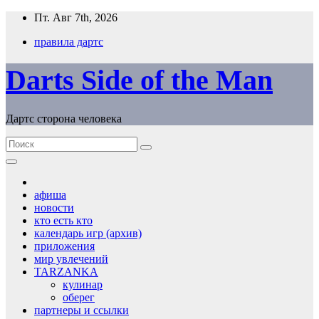
Перейти
Пт. Авг 7th, 2026
к
правила дартс
содержимому
Darts Side of the Man
Дартс сторона человека
афиша
новости
кто есть кто
календарь игр (архив)
приложения
мир увлечений
TARZANKA
кулинар
оберег
партнеры и ссылки