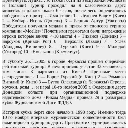
Кременчуга, Луцка… А также гости из Республики Молдовы
и Польши! Турнир проходил на 9 классических дартс
мишенях и длился около 6 часов, после чего определились
победитель и призеры. Ими стали: 1 – Леденев Вадим (Киев)
2 – Кобзарь Игорь (Донецк) 3 – Берцик Артур (Ужгород)
Победители получили медали и призы от спонсора турнира
компании «Moeller»! Почетными грамотами были награждены
игроки которые заняли 4-10 места! 4 – Тиханов (Донецк) 5 –
Барсуков (Кривой Рог) 6 – Верхоляк (Львов) 7 – Углев
(Молдова, Кишинеу) 8 – Гурский (Киев) 9 – Молодой
(Ужгород) 10 – Емельянов (Кременчуг).
В субботу 26.11.2005 в городе Черкассы прошел очередной
рейтинговый турнир! В нем приняло участие 32 человека, в
том числе 3 дартсмена из Киева! Призовые места
распределились: 1 — Борис Гурский (г. Киев) 2 — Ромашко
Виталий (г. Киев) 3 — Бутов Олександр (г. Черкассы) Стрелы,
кружки, розы … и игра! 10-го ноября 2005 г. Федерация дартс
Донецкой области при организационной поддержке
издательского дома «Риком-Медиа» провела 29-й розыгрыш
кубка Журналистской Лиги ФДДО.
История кубка берет свое начало в 1998 году. Именно тогда
10-го ноября впервые журналистской общественности был
номинирован турнир по дартс. Призом этих турниров явилась
уникальная кованная кружка, изготовленная мастерами