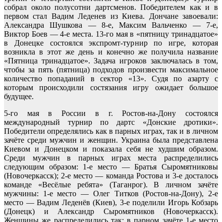
собрал около полусотни дартсменов. Победителем как и в
первом стал Вадим Леденев из Киева. Дончане завоевали:
Александра Шушкова — 8-е, Максим Вальченко — 7-е,
Виктор Боев — 4-е места. 13-го мая в «пятницу тринадцатое»
в Донецке состоялся экспромт-турнир по игре, которая
возникла в этот же день и конечно же получила название
«Пятница тринадцатое». Задача игроков заключалась в том,
чтобы за пять (пятница) подходов произвести максимальное
количество попаданий в сектор «13». Судя по азарту с
которым происходили состязания игру ожидает большое
будущее.
5-го мая в России в г. Ростов-на-Дону состоялся
международный турнир по дартс «Донские дротики».
Победители определялись как в парных играх, так и в личном
зачёте среди мужчин и женщин. Украина была представлена
Киевом и Донецком и показала себя не худшим образом.
Среди мужчин в парных играх места распределились
следующим образом: 1-е место — Братья Сыромятниковы
(Новочеркасск); 2-е место — команда Ростова и 3-е досталось
команде «Весёлые ребята» (Таганрог). В личном зачёте
мужчины: 1-е место — Олег Титков (Ростов-на-Дону), 2-е
место — Вадим Леденёв (Киев), 3-е поделили Игорь Кобзарь
(Донецк) и Александр Сыромятников (Новочеркасск).
Женщины же распределились так: в парном зачёте 1-е место