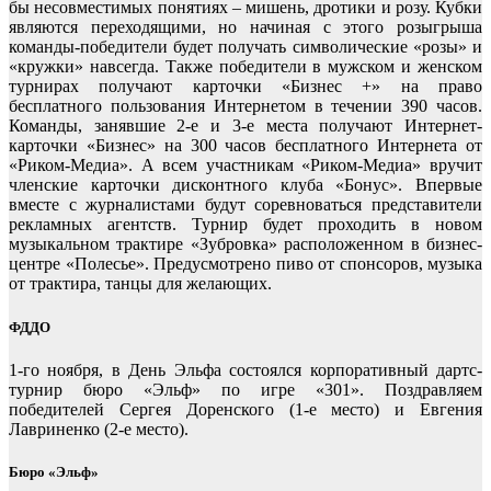
бы несовместимых понятиях – мишень, дротики и розу. Кубки
являются переходящими, но начиная с этого розыгрыша
команды-победители будет получать символические «розы» и
«кружки» навсегда. Также победители в мужском и женском
турнирах получают карточки «Бизнес +» на право
бесплатного пользования Интернетом в течении 390 часов.
Команды, занявшие 2-е и 3-е места получают Интернет-
карточки «Бизнес» на 300 часов бесплатного Интернета от
«Риком-Медиа». А всем участникам «Риком-Медиа» вручит
членские карточки дисконтного клуба «Бонус». Впервые
вместе с журналистами будут соревноваться представители
рекламных агентств. Турнир будет проходить в новом
музыкальном трактире «Зубровка» расположенном в бизнес-
центре «Полесье». Предусмотрено пиво от спонсоров, музыка
от трактира, танцы для желающих.
ФДДО
1-го ноября, в День Эльфа состоялся корпоративный дартс-
турнир бюро «Эльф» по игре «301». Поздравляем
победителей Сергея Доренского (1-е место) и Евгения
Лавриненко (2-е место).
Бюро «Эльф»