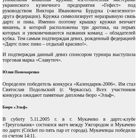
украинского кузнечного предприятия «Гефест» под
руководством Виктора Ивановича Бурдука («железного»
друга федерации). Кружка символизирует неразрывную связь
дартс и пива. Именно поэтому крышку кружки венчает
мишень, в которой расположены три дротика, на перьях
которых и увековечиваются названия команд – обладателей
кубка. Тем самым подтверждая девиз, рожденный федерацией
«Дартс плюс пиво – отдыхай красиво!».
И подтверждая данный девиз спонсором турнира выступила
торговая марка «Славутич».
Юлия Пономаренко
Определен победитель конкурса «Календарик-2006». Им стал
Святослав Подольский (г. Черкассы). Всех участников
конкурса ожидают памятные дипломы бюро «Эльф».
Бюро «Эльф»
В суботу 5.11.2005 г. в г. Мукачево в дартс-клубе
«Треугольник» состоялся матч между Ужгородом и Мукачево
по дартс (Cricket по пять пар от города). Мукачевцы победили
со счетом 14:11.