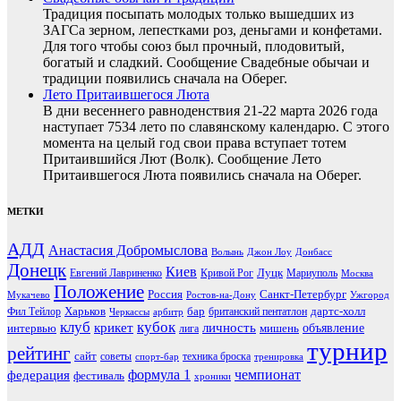
Традиция посыпать молодых только вышедших из
ЗАГСа зерном, лепестками роз, деньгами и конфетами.
Для того чтобы союз был прочный, плодовитый,
богатый и сладкий. Сообщение Свадебные обычаи и
традиции появились сначала на Оберег.
Лето Притаившегося Люта
В дни весеннего равноденствия 21-22 марта 2026 года
наступает 7534 лето по славянскому календарю. С этого
момента на целый год свои права вступает тотем
Притаившийся Лют (Волк). Сообщение Лето
Притаившегося Люта появились сначала на Оберег.
МЕТКИ
АДД
Анастасия Добромыслова
Волынь
Джон Лоу
Донбасс
Донецк
Киев
Луцк
Евгений Лавриненко
Кривой Рог
Мариуполь
Москва
Положение
Россия
Санкт-Петербург
Мукачево
Ростов-на-Дону
Ужгород
Харьков
бар
дартс-холл
Фил Тейлор
британский пентатлон
Черкассы
арбитр
клуб
кубок
крикет
личность
объявление
интервью
мишень
лига
турнир
рейтинг
сайт
советы
техника броска
спорт-бар
тренировка
чемпионат
формула 1
федерация
фестиваль
хроники