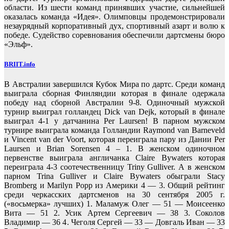
области. Из шести команд принявших участие, сильнейшей
оказалась команда «Идея». Олимповцы продемонстрировали
незаурядный корпоративный дух, спортивный азарт и волю к
победе. Судейство соревнования обеспечили дартсмены бюро
«Эльф».
BRIIT.info
В Австралии завершился Кубок Мира по дартс. Среди команд
выиграла сборная Финляндии которая в финале одержала
победу над сборной Австралии 9-8. Одиночный мужской
турнир выиграл голландец Dick van Dejk, который в финале
выиграл 4-1 у датчанина Per Laursen! В парном мужском
турнире выиграла команда Голландии Raymond van Barneveld
и Vincent van der Voort, которая переиграла пару из Дании Per
Laursen и Brian Sorensen 4 – 1. В женском одиночном
первенстве выиграла англичанка Claire Bywaters которая
переиграла 4-3 соотечественницу Trinу Gulliver. А в женском
парном Trina Gulliver и Claire Bywaters обыграли Stacy
Bromberg и Marilyn Popp из Америки 4 — 3. Общий рейтинг
среди черкасских дартсменов на 30 сентября 2005 г.
(«восьмерка» лучших) 1. Маламуж Олег — 51 — Моисеенко
Вита — 51 2. Усик Артем Сергеевич — 38 3. Соколов
Владимир — 36 4. Чеголя Сергей — 33 — Довгаль Иван — 33