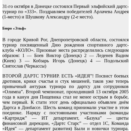
31-го октября в Донецке состоялся Первый эльфийский дартс-
турнир по «333». Поздравляем победителей Арлачева Андрея
(1-место) и Шушкову Александру (2-е место).
Бюро «Эльф»
В городе Кривой Рог, Днепропетровской области, состоялся
турнир посвященный Дню рождения спортивного дартс-
клуба «КОЛО». Призовые места распределились следующим
образом: 1 — Боев Виктор (Донецк) 2 — Леденев Вадим
(Киев) 3 — Кобзарь Игорь (Донецк) 4 — Подольский
Святослав (Черкассы)
ВТОРОЙ ДАРТС ТУРНИР. ЕСТЬ «ИДЕЯ”! Посвист боевых
дротиков, крики счастья и стук мишеней, таков уже теперь
привычный антураж турнира по дартсу для сотрудников
«Олимпа”. Второй чемпионат, проходивший 13 октября 2005
года в канун дня Пищевика стал не менее острым в борьбе,
чем первый. К стати этот день официально объявлен днём
Дартса в Донбассе. Шесть команд принимали участие в этом
поединке. Наряду с постоянными участниками (команды
«Картридж” — ИТ департамент, «Базука” — цветы
финансовой дирекции, «Дартс Старс” — отдел 1С, Команда
«Идея” — департамент развития) Были и новички турнира.