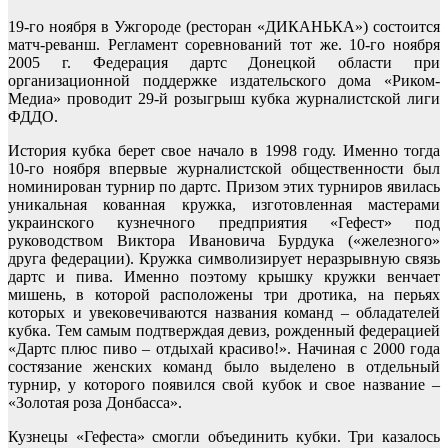
19-го ноября в Ужгороде (ресторан «ДИКАНЬКА») состоится
матч-реванш. Регламент соревнований тот же. 10-го ноября
2005 г. Федерация дартс Донецкой области при
организационной поддержке издательского дома «Риком-
Медиа» проводит 29-й розыгрыш кубка журналистской лиги
ФДДО.
История кубка берет свое начало в 1998 году. Именно тогда
10-го ноября впервые журналистской общественности был
номинирован турнир по дартс. Призом этих турниров явилась
уникальная кованная кружка, изготовленная мастерами
украинского кузнечного предприятия «Гефест» под
руководством Виктора Ивановича Бурдука («железного»
друга федерации). Кружка символизирует неразрывную связь
дартс и пива. Именно поэтому крышку кружки венчает
мишень, в которой расположены три дротика, на перьях
которых и увековечиваются названия команд – обладателей
кубка. Тем самым подтверждая девиз, рожденный федерацией
«Дартс плюс пиво – отдыхай красиво!». Начиная с 2000 года
состязание женских команд было выделено в отдельный
турнир, у которого появился свой кубок и свое название –
«Золотая роза Донбасса».
Кузнецы «Гефеста» смогли объединить кубки. Три казалось