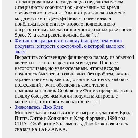
запланированным на следующую неделю запуском.
Специалисты сообщили об «аномалии» во время
статического прожига. Авария произошла в момент,
когда компания Джеффа Безоса только начала
приближаться к статусу второго полноценного
оператора тяжелых частично многоразовых ракет после
Space X, а сама ракета должна была […]
Финик превращается в пальму быстрее, чем могли
подумать: хитрость с косточкой, о которой мало кто
знает
Вырастить собственную финиковую пальму из обычной
косточки — вполне достижимая задача. Процесс
неторопливый, но увлекательный. Чтобы всходы
появились быстрее и развивались без проблем, важно
заранее понимать, как подготовить косточку, выбрать
подходящий грунт, обеспечить свет, тепло и
правильный полив. Сообщение Финик превращается в
пальму быстрее, чем могли подумать: хитрость с
косточкой, о которой мало кто знает […]
Знакомьтесь, Джо Блэк
Мистическая драма о жизни и смерти с участием Брэда
Питта, Энтони Хопкинса и Клэр Форлани. 1998 год,
США. Сообщение Знакомьтесь, Джо Блэк появились
сначала на TARZANKA.