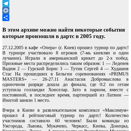
Odnoklassniki
Telegram
Mail.Ru
Отправить
В этом архиве можно найти некоторые события
которые произошли в дартс в 2005 году.
27.12.2005 в кафе «Опера» (г. Киев) прошел турнир по дартс!
В турнире участвовало 8 игроков (7-мь киевлян и один
лучанин). Играли в американский крикет до 2-х побед.
Призовые места распределились таким образом: 1 — Леденев
Вадим 2 — Гурский Борис 3 — Тутик Сергей 4 — Худашов
Стас На прошедших в Бельгии соревнованиях «PRIMUS
MASTERS» — 26-27.11 Анастасия Добромыслова в
одиночном разряде дошла до финала, где 0:2 по сетам
уступила голландке Хонселар. Зато в парном, вместе с
постоянной, в последнее время, партнершей из Латвии —
Инитой заняли 1 место.
Вчера в Киеве в развлекательном комплексе «Максимум»
прошел 4 рейтинговый турнир по дартс! Количество
участников составило 60 человек! Были команды из
Ужгорода, Львова, Мукачево, Черкасс, Киева, Донецка,