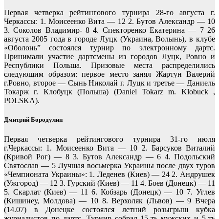
Первая четверка рейтингового турнира 28-го августа г.
Черкассы: 1. Моисеенко Вита — 12 2. Бутов Александр — 10
3. Соколов Владимир- 8 4. Спекторенко Екатерина — 7 26
августа 2005 года в городе Луцк (Украина, Волынь), в клубе
«Оболонь” состоялся турнир по электронному дартс.
Принимали участие дартсмены из городов Луцк, Ровно и
Республики Польша. Призовые места распределились
следующим образом: первое место занял Жартун Валерий
г.Ровно, второе — Сынь Николай г. Луцк и третье — Даниель
Токарж г. Клобуцк (Польша) (Daniel Tokarz m. Klobuck ,
POLSKA).
Дмитрий Бородулин
Первая четверка рейтингового турнира 31-го июля
г.Черкассы: 1. Моисеенко Вита — 10 2. Барсуков Виталий
(Кривой Рог) — 8 3. Бутов Александр — 6 4. Подольский
Святослав — 5 Лучшая восьмерка Украины после двух туров
«Чемпионата Украины»: 1. Леденев (Киев) — 24 2. Андрушек
(Ужгород) — 12 3. Гурский (Киев) — 11 4. Боев (Донецк) — 11
5. Скарлат (Киев) — 11 6. Кобзарь (Донецк) — 10 7. Углев
(Кишинеу, Молдова) — 10 8. Верхоляк (Львов) — 9 Вчера
(14.07) в Донецке состоялся летний розыгрыш кубка
журналистов по дартс. Турнир собрал 15-ть мужских и 5-ть