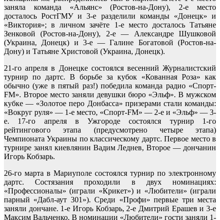
заняла команда «Альянс» (Ростов-на-Дону), 2-е место
досталось РостГМУ и 3-е разделили команды «Донецк» и
«Виктория»; в личном зачёте 1-е место досталось Татьяне
Зенковой (Ростов-на-Дону), 2-е — Александре Шушковой
(Украина, Донецк) и 3-е — Галине Богатовой (Ростов-на-
Дону) и Татьяне Христовой (Украина, Донецк).
21-го апреля в Донецке состоялся весенний Журналистский
турнир по дартс. В борьбе за кубок «Кованная Роза» как
обычно (уже в пятый раз!) победила команда радио «Спорт-
FM». Второе место заняли девушки бюро «Эльф». В мужском
кубке — «Золотое перо Донбасса» призерами стали команды:
«Вокруг руля» — 1-е место, «Спорт-FM» — 2-е и «Эльф» — 3-
е. 17-го апреля в Ужгороде состоялся турнир 1-го
рейтингового этапа (предусмотрено четыре этапа)
Чемпионата Украины по классическому дартс. Первое место в
турнире занял киевлянин Вадим Леднев, Второе — дончанин
Игорь Кобзарь.
26-го марта в Мариуполе состоялся турнир по электронному
дартс. Состязания проходили в двух номинациях:
«Профессионалы» (играли «Крикет») и «Любители» (играли
парный «Дабл-аут 301»). Среди «Профи» первые три места
заняли дончане. 1-е Игорь Кобзарь, 2-е Дмитрий Ерашев и 3-е
Максим Вальченко. В номинации «Любители» гости заняли 1-