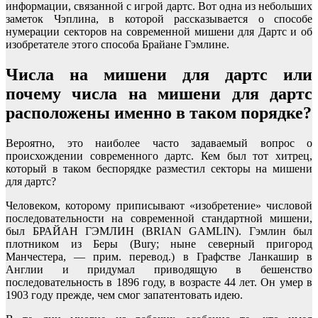
информации, связанной с игрой дартс. Вот одна из небольших
заметок Чэплина, в которой рассказывается о способе
нумерации секторов на современной мишени для Дартс и об
изобретателе этого способа Брайане Гэмлине.
Числа на мишени для дартс или
почему числа на мишени для дартс
расположены именно в таком порядке?
Вероятно, это наиболее часто задаваемый вопрос о
происхождении современного дартс. Кем был тот хитрец,
который в таком беспорядке разместил секторы на мишени
для дартс?
Человеком, которому приписывают «изобретение» числовой
последовательности на современной стандартной мишени,
был БРАЙАН ГЭМЛИН (BRIAN GAMLIN). Гэмлин был
плотником из Беры (Bury; ныне северный пригород
Манчестера, — прим. перевод.) в Графстве Ланкашир в
Англии и придумал приводящую в бешенство
последовательность в 1896 году, в возрасте 44 лет. Он умер в
1903 году прежде, чем смог запатентовать идею.