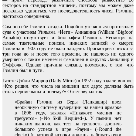
секторов на стандартной мишени, поэтому мы можем даже
несколько удивиться, что последовательность чисел Гэмлина
настолько совершенна.
Сам по себе Гэмлин загадка. Подобно утерянным протоколам
суда с участием Уильяма «Йети» Аннакина (William ‘Bigfoot’
Annakin) отсутствует и биография Гэмлина. Несмотря на
самые тщательные поиски, никаких записей о смерти
Гэмлина в 1903 году не было найдено. Просмотрев списки за
три года до и после того времени, не нашлось ни одного
умершего с таким именем и фамилией в округах Ланкашир и
Суффолк. Однако причина связана, возможно, с тем, что
Гэмлин был в пути.
Газете Дэйли Миррор (Daily Mirror) в 1992 году задали вопрос:
«Кто решил, что числа на мишени для дартс должны быть
столь перемешаны и почему?» Ответ звучал так:
«Брайан Гэмлин из Беры (Ланкашир) ввел
необычную систему нумерации на нашей ярмарке
в 1896 году, заявляя «Никакого умения не
требуется» («No Skill Required»). У пьяниц нет
никаких шансов, как тест на трезвость, достичь
большого успеха в игре «Раунд» («Round the
clock») (в которой игроки должны набирать очки