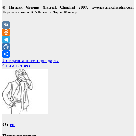
© Патрик Чэплин (Patrick Chaplin) 2007. www.patrickchaplin.com
Перевел с англ. А.А.Котков. Дартс Мистер
VK
Odnoklassniki
Telegram
Mail.Ru
Навигация
История мишени для дартс
Отправить
Сними стресс
по
записям
От
en