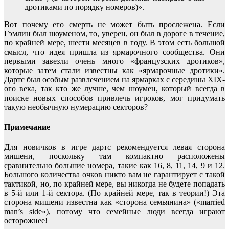
дротиками по порядку номеров)».
Вот почему его смерть не может быть прослежена. Если
Гэмлин был шоуменом, то, уверен, он был в дороге в течение,
по крайней мере, шести месяцев в году. В этом есть большой
смысл, что идея пришла из ярмарочного сообщества. Они
первыми завезли очень много «французских дротиков»,
которые затем стали известны как «ярмарочные дротики».
Дартс был особым развлечением на ярмарках с середины XIX-
ого века, так кто же лучше, чем шоумен, который всегда в
поиске новых способов привлечь игроков, мог придумать
такую необычную нумерацию секторов?
Примечание
Для новичков в игре дартс рекомендуется левая сторона
мишени, поскольку там компактно расположены
сравнительно большие номера, такие как 16, 8, 11, 14, 9 и 12.
Большого количества очков никто вам не гарантирует с такой
тактикой, но, по крайней мере, вы никогда не будете попадать
в 5-й или 1-й сектора. (По крайней мере, так в теории!) Эта
сторона мишени известна как «сторона семьянина» («married
man’s side»), потому что семейные люди всегда играют
осторожнее!