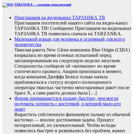
TARZANKA — маятник приключений
Приглашаем на видеоканал ТАРЗАНКА ТВ
Приглашаем посетителей нашего сайта на видео-канал
ТАРЗАНКА ТВ! Сообщение Приглашаем на видеоканал
ТАРЗАНКА ТВ появились сначала на TARZANKA.
Маленький взрыв для человека и огромный для всего
человечества
Тяжелая ракета New Glenn компании Blue Origin (США)
взорвалась во время огневых испытаний перед
запланированным на следующую неделю запуском.
Специалисты сообщили об «аномалии» во время
статического прожига. Авария произошла в момент,
когда компания Джеффа Безоса только начала
приближаться к статусу второго полноценного
оператора тяжелых частично многоразовых ракет после
Space X, а сама ракета должна была […]
Финик превращается в пальму быстрее, чем могли
подумать: хитрость с косточкой, о которой мало кто
знает
Вырастить собственную финиковую пальму из обычной
косточки — вполне достижимая задача. Процесс
неторопливый, но увлекательный. Чтобы всходы
появились быстрее и развивались без проблем, важно