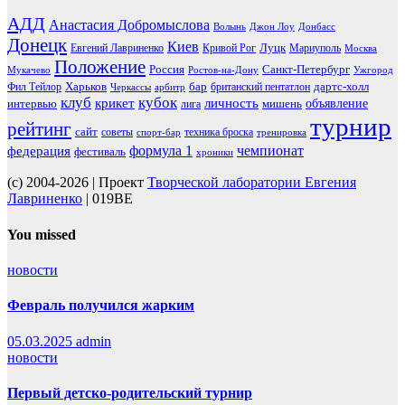
АДД
Анастасия Добромыслова
Волынь
Джон Лоу
Донбасс
Донецк
Киев
Луцк
Евгений Лавриненко
Кривой Рог
Мариуполь
Москва
Положение
Россия
Санкт-Петербург
Мукачево
Ростов-на-Дону
Ужгород
Харьков
бар
дартс-холл
Фил Тейлор
британский пентатлон
Черкассы
арбитр
клуб
кубок
крикет
личность
объявление
интервью
мишень
лига
турнир
рейтинг
сайт
советы
техника броска
спорт-бар
тренировка
чемпионат
формула 1
федерация
фестиваль
хроники
(c) 2004-2026 | Проект
Творческой лаборатории Евгения
Лавриненко
| 019BE
You missed
новости
Февраль получился жарким
05.03.2025
admin
новости
Первый детско-родительский турнир