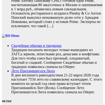
Prime Антону Пинскому Сеть с готовой едой Prime,
насчитывающая 80 закусочных в Москве и оцениваемая
в 1 млрд руб., обзавелась новым совладельцем.
Основатель ресторанного холдинга Pinskiy & Co Антон
Пинский выкупил неназванную долю сети у Аркадия
Новикова, который стоял у истоков Prime. Эксперты не
исключают, что такой […]
Оберег
Свадебные обычаи и традиции
Традиция посыпать молодых только вышедших из
ЗАГСа зерном, лепестками роз, деньгами и конфетами.
Для того чтобы союз был прочный, плодовитый,
богатый и сладкий. Сообщение Свадебные обычаи и
традиции появились сначала на Оберег.
Лето Притаившегося Люта
В дни весеннего равноденствия 21-22 марта 2026 года
наступает 7534 лето по славянскому календарю. С этого
момента на целый год свои права вступает тотем
Притаившийся Лют (Волк). Сообщение Лето
Притаившегося Люта появились сначала на Оберег.
МЕТКИ