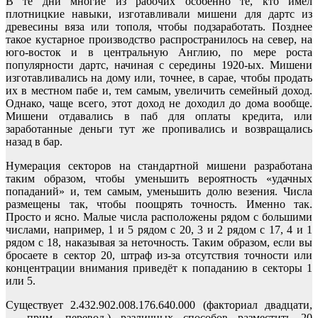
В те дни многие из рабочих особенно те, кто имел
плотницкие навыки, изготавливали мишени для дартс из
древесины вяза или тополя, чтобы подзаработать. Позднее
такое кустарное производство распространилось на север, на
юго-восток и в центральную Англию, по мере роста
популярности дартс, начиная с середины 1920-ых. Мишени
изготавливались на дому или, точнее, в сарае, чтобы продать
их в местном пабе и, тем самым, увеличить семейный доход.
Однако, чаще всего, этот доход не доходил до дома вообще.
Мишени отдавались в паб для оплаты кредита, или
заработанные деньги тут же пропивались и возвращались
назад в бар.
Нумерация секторов на стандартной мишени разработана
таким образом, чтобы уменьшить вероятность «удачных
попаданий» и, тем самым, уменьшить долю везения. Числа
размещены так, чтобы поощрять точность. Именно так.
Просто и ясно. Малые числа расположены рядом с большими
числами, например, 1 и 5 рядом с 20, 3 и 2 рядом с 17, 4 и 1
рядом с 18, наказывая за неточность. Таким образом, если вы
бросаете в сектор 20, штраф из-за отсутствия точности или
концентрации внимания приведёт к попаданию в секторы 1
или 5.
Существует 2.432.902.008.176.640.000 (факториал двадцати,
— прим. перевод.) различных способов разместить 20