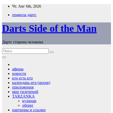
Перейти
Чт. Авг 6th, 2026
к
правила дартс
содержимому
Darts Side of the Man
Дартс сторона человека
афиша
новости
кто есть кто
календарь игр (архив)
приложения
мир увлечений
TARZANKA
кулинар
оберег
партнеры и ссылки