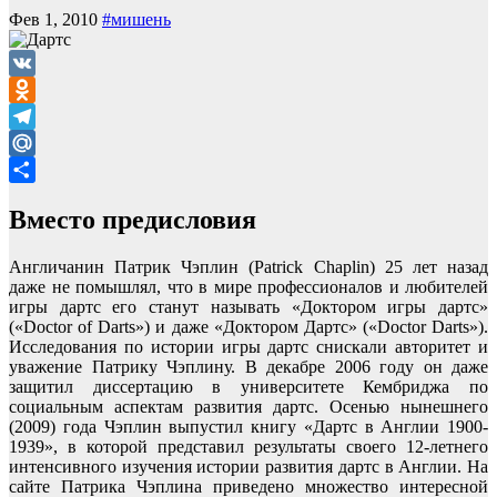
Фев 1, 2010
#мишень
VK
Odnoklassniki
Telegram
Mail.Ru
Отправить
Вместо предисловия
Англичанин Патрик Чэплин (Patrick Chaplin) 25 лет назад
даже не помышлял, что в мире профессионалов и любителей
игры дартс его станут называть «Доктором игры дартс»
(«Doctor of Darts») и даже «Доктором Дартс» («Doctor Darts»).
Исследования по истории игры дартс снискали авторитет и
уважение Патрику Чэплину. В декабре 2006 году он даже
защитил диссертацию в университете Кембриджа по
социальным аспектам развития дартс. Осенью нынешнего
(2009) года Чэплин выпустил книгу «Дартс в Англии 1900-
1939», в которой представил результаты своего 12-летнего
интенсивного изучения истории развития дартс в Англии. На
сайте Патрика Чэплина приведено множество интересной