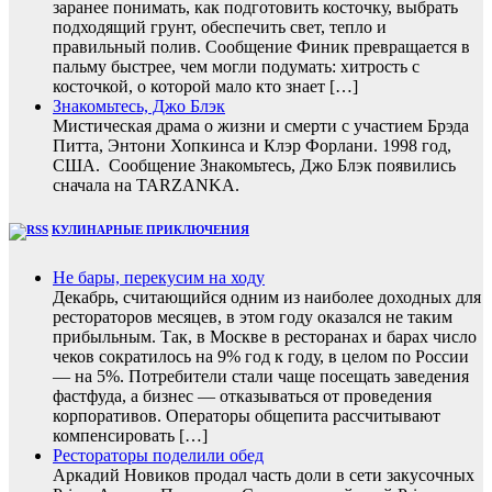
заранее понимать, как подготовить косточку, выбрать
подходящий грунт, обеспечить свет, тепло и
правильный полив. Сообщение Финик превращается в
пальму быстрее, чем могли подумать: хитрость с
косточкой, о которой мало кто знает […]
Знакомьтесь, Джо Блэк
Мистическая драма о жизни и смерти с участием Брэда
Питта, Энтони Хопкинса и Клэр Форлани. 1998 год,
США. Сообщение Знакомьтесь, Джо Блэк появились
сначала на TARZANKA.
КУЛИНАРНЫЕ ПРИКЛЮЧЕНИЯ
Не бары, перекусим на ходу
Декабрь, считающийся одним из наиболее доходных для
рестораторов месяцев, в этом году оказался не таким
прибыльным. Так, в Москве в ресторанах и барах число
чеков сократилось на 9% год к году, в целом по России
— на 5%. Потребители стали чаще посещать заведения
фастфуда, а бизнес — отказываться от проведения
корпоративов. Операторы общепита рассчитывают
компенсировать […]
Рестораторы поделили обед
Аркадий Новиков продал часть доли в сети закусочных