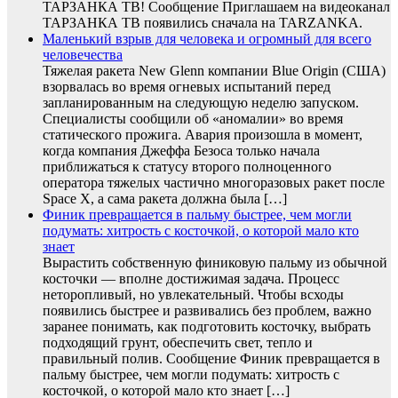
ТАРЗАНКА ТВ! Сообщение Приглашаем на видеоканал
ТАРЗАНКА ТВ появились сначала на TARZANKA.
Маленький взрыв для человека и огромный для всего
человечества
Тяжелая ракета New Glenn компании Blue Origin (США)
взорвалась во время огневых испытаний перед
запланированным на следующую неделю запуском.
Специалисты сообщили об «аномалии» во время
статического прожига. Авария произошла в момент,
когда компания Джеффа Безоса только начала
приближаться к статусу второго полноценного
оператора тяжелых частично многоразовых ракет после
Space X, а сама ракета должна была […]
Финик превращается в пальму быстрее, чем могли
подумать: хитрость с косточкой, о которой мало кто
знает
Вырастить собственную финиковую пальму из обычной
косточки — вполне достижимая задача. Процесс
неторопливый, но увлекательный. Чтобы всходы
появились быстрее и развивались без проблем, важно
заранее понимать, как подготовить косточку, выбрать
подходящий грунт, обеспечить свет, тепло и
правильный полив. Сообщение Финик превращается в
пальму быстрее, чем могли подумать: хитрость с
косточкой, о которой мало кто знает […]