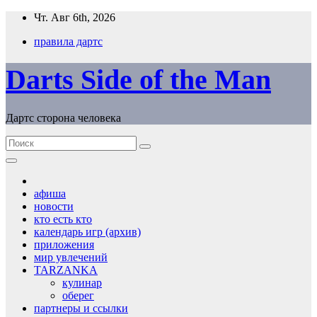
Перейти
Чт. Авг 6th, 2026
к
правила дартс
содержимому
Darts Side of the Man
Дартс сторона человека
афиша
новости
кто есть кто
календарь игр (архив)
приложения
мир увлечений
TARZANKA
кулинар
оберег
партнеры и ссылки