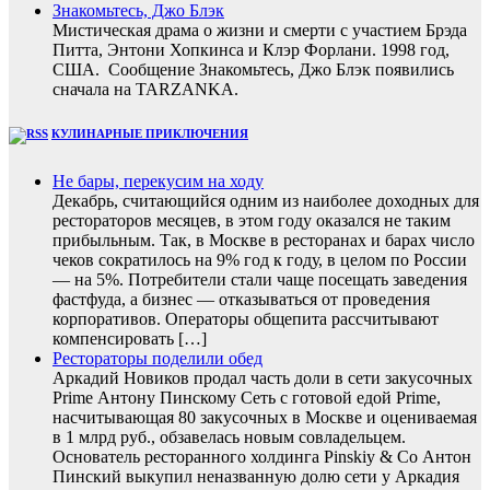
Знакомьтесь, Джо Блэк
Мистическая драма о жизни и смерти с участием Брэда
Питта, Энтони Хопкинса и Клэр Форлани. 1998 год,
США. Сообщение Знакомьтесь, Джо Блэк появились
сначала на TARZANKA.
КУЛИНАРНЫЕ ПРИКЛЮЧЕНИЯ
Не бары, перекусим на ходу
Декабрь, считающийся одним из наиболее доходных для
рестораторов месяцев, в этом году оказался не таким
прибыльным. Так, в Москве в ресторанах и барах число
чеков сократилось на 9% год к году, в целом по России
— на 5%. Потребители стали чаще посещать заведения
фастфуда, а бизнес — отказываться от проведения
корпоративов. Операторы общепита рассчитывают
компенсировать […]
Рестораторы поделили обед
Аркадий Новиков продал часть доли в сети закусочных
Prime Антону Пинскому Сеть с готовой едой Prime,
насчитывающая 80 закусочных в Москве и оцениваемая
в 1 млрд руб., обзавелась новым совладельцем.
Основатель ресторанного холдинга Pinskiy & Co Антон
Пинский выкупил неназванную долю сети у Аркадия