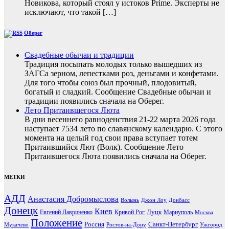
Новикова, который стоял у истоков Prime. Эксперты не
исключают, что такой […]
Оберег
Свадебные обычаи и традиции
Традиция посыпать молодых только вышедших из
ЗАГСа зерном, лепестками роз, деньгами и конфетами.
Для того чтобы союз был прочный, плодовитый,
богатый и сладкий. Сообщение Свадебные обычаи и
традиции появились сначала на Оберег.
Лето Притаившегося Люта
В дни весеннего равноденствия 21-22 марта 2026 года
наступает 7534 лето по славянскому календарю. С этого
момента на целый год свои права вступает тотем
Притаившийся Лют (Волк). Сообщение Лето
Притаившегося Люта появились сначала на Оберег.
МЕТКИ
АДД
Анастасия Добромыслова
Волынь
Джон Лоу
Донбасс
Донецк
Киев
Луцк
Евгений Лавриненко
Кривой Рог
Мариуполь
Москва
Положение
Россия
Санкт-Петербург
Мукачево
Ростов-на-Дону
Ужгород