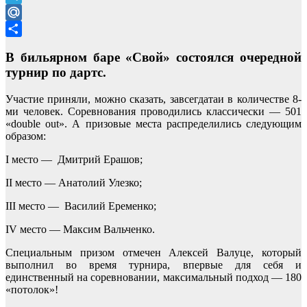
Telegram
Mail.Ru
Отправить
В бильярном баре «Свой» состоялся очередной
турнир по дартс.
Участие приняли, можно сказать, завсегдатаи в количестве 8-
ми человек. Соревнования проводились классически — 501
«double out». А призовые места распределились следующим
образом:
I место — Дмитрий Ерашов;
II место — Анатолий Улезко;
III место — Василий Еременко;
IV место — Максим Вальченко.
Специальным призом отмечен Алексей Валуце, который
выполнил во время турнира, впервые для себя и
единственный на соревновании, максимальный подход — 180
«потолок»!