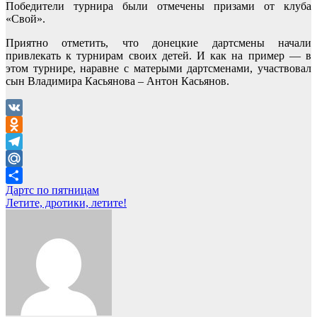
Победители турнира были отмечены призами от клуба
«Свой».
Приятно отметить, что донецкие дартсмены начали
привлекать к турнирам своих детей. И как на пример — в
этом турнире, наравне с матерыми дартсменами, участвовал
сын Владимира Касьянова – Антон Касьянов.
VK
Odnoklassniki
Telegram
Mail.Ru
Навигация
Дартс по пятницам
Отправить
Летите, дротики, летите!
по
записям