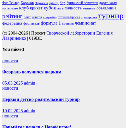
Харьков
бар
дартс-холл
Фил Тейлор
британский пентатлон
Черкассы
арбитр
клуб
кубок
крикет
личность
объявление
интервью
мишень
лига
турнир
рейтинг
сайт
советы
техника броска
спорт-бар
тренировка
чемпионат
формула 1
федерация
фестиваль
хроники
(c) 2004-2026 | Проект
Творческой лаборатории Евгения
Лавриненко
| 019BE
You missed
новости
Февраль получился жарким
05.03.2025
admin
новости
Первый детско-родительский турнир
10.02.2025
admin
новости
Новый год начали с Новой игры!