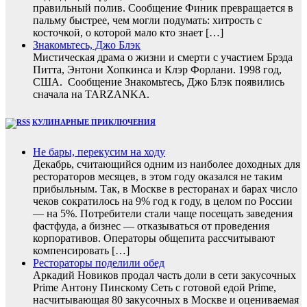
правильный полив. Сообщение Финик превращается в
пальму быстрее, чем могли подумать: хитрость с
косточкой, о которой мало кто знает […]
Знакомьтесь, Джо Блэк
Мистическая драма о жизни и смерти с участием Брэда
Питта, Энтони Хопкинса и Клэр Форлани. 1998 год,
США. Сообщение Знакомьтесь, Джо Блэк появились
сначала на TARZANKA.
КУЛИНАРНЫЕ ПРИКЛЮЧЕНИЯ
Не бары, перекусим на ходу
Декабрь, считающийся одним из наиболее доходных для
рестораторов месяцев, в этом году оказался не таким
прибыльным. Так, в Москве в ресторанах и барах число
чеков сократилось на 9% год к году, в целом по России
— на 5%. Потребители стали чаще посещать заведения
фастфуда, а бизнес — отказываться от проведения
корпоративов. Операторы общепита рассчитывают
компенсировать […]
Рестораторы поделили обед
Аркадий Новиков продал часть доли в сети закусочных
Prime Антону Пинскому Сеть с готовой едой Prime,
насчитывающая 80 закусочных в Москве и оцениваемая