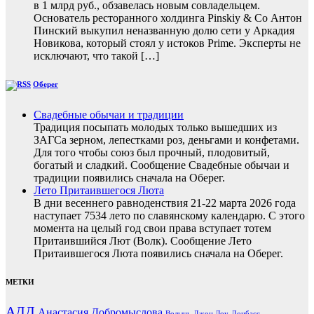
в 1 млрд руб., обзавелась новым совладельцем.
Основатель ресторанного холдинга Pinskiy & Co Антон
Пинский выкупил неназванную долю сети у Аркадия
Новикова, который стоял у истоков Prime. Эксперты не
исключают, что такой […]
Оберег
Свадебные обычаи и традиции
Традиция посыпать молодых только вышедших из
ЗАГСа зерном, лепестками роз, деньгами и конфетами.
Для того чтобы союз был прочный, плодовитый,
богатый и сладкий. Сообщение Свадебные обычаи и
традиции появились сначала на Оберег.
Лето Притаившегося Люта
В дни весеннего равноденствия 21-22 марта 2026 года
наступает 7534 лето по славянскому календарю. С этого
момента на целый год свои права вступает тотем
Притаившийся Лют (Волк). Сообщение Лето
Притаившегося Люта появились сначала на Оберег.
МЕТКИ
АДД
Анастасия Добромыслова
Волынь
Джон Лоу
Донбасс