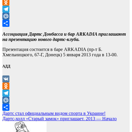
VK
Odnoklassniki
Telegram
Mail.Ru
Отправить
Ассоциация Дартс Донбасса и бар ARKADIA приглашают
на презентацию нового дартс-клуба.
Презентация состоится в баре ARKADIA (пр-т Б.
Хмельницкого, 67-Г, Донецк) 5 января 2013 года в 13-00.
АДД
VK
Odnoklassniki
Telegram
Mail.Ru
Навигация
Дартс стал официальным видом спорта в Украине!
Отправить
Дартс-холл «Старый замок» приглашает. 2013 — Начало
по
записям