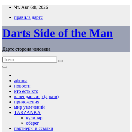
Перейти
Чт. Авг 6th, 2026
к
правила дартс
содержимому
Darts Side of the Man
Дартс сторона человека
афиша
новости
кто есть кто
календарь игр (архив)
приложения
мир увлечений
TARZANKA
кулинар
оберег
партнеры и ссылки