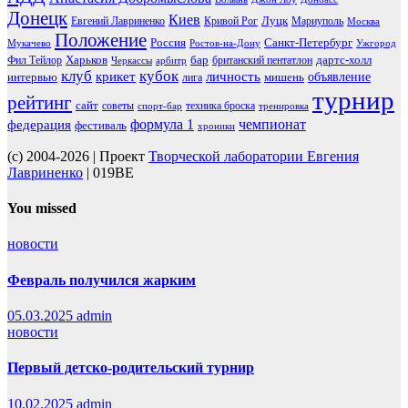
Донецк
Киев
Луцк
Евгений Лавриненко
Кривой Рог
Мариуполь
Москва
Положение
Россия
Санкт-Петербург
Мукачево
Ростов-на-Дону
Ужгород
Харьков
бар
дартс-холл
Фил Тейлор
британский пентатлон
Черкассы
арбитр
клуб
кубок
крикет
личность
объявление
интервью
мишень
лига
турнир
рейтинг
сайт
советы
техника броска
спорт-бар
тренировка
чемпионат
формула 1
федерация
фестиваль
хроники
(c) 2004-2026 | Проект
Творческой лаборатории Евгения
Лавриненко
| 019BE
You missed
новости
Февраль получился жарким
05.03.2025
admin
новости
Первый детско-родительский турнир
10.02.2025
admin