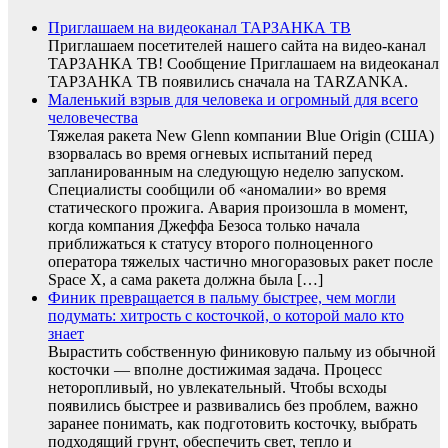
Приглашаем на видеоканал ТАРЗАНКА ТВ
Приглашаем посетителей нашего сайта на видео-канал
ТАРЗАНКА ТВ! Сообщение Приглашаем на видеоканал
ТАРЗАНКА ТВ появились сначала на TARZANKA.
Маленький взрыв для человека и огромный для всего
человечества
Тяжелая ракета New Glenn компании Blue Origin (США)
взорвалась во время огневых испытаний перед
запланированным на следующую неделю запуском.
Специалисты сообщили об «аномалии» во время
статического прожига. Авария произошла в момент,
когда компания Джеффа Безоса только начала
приближаться к статусу второго полноценного
оператора тяжелых частично многоразовых ракет после
Space X, а сама ракета должна была […]
Финик превращается в пальму быстрее, чем могли
подумать: хитрость с косточкой, о которой мало кто
знает
Вырастить собственную финиковую пальму из обычной
косточки — вполне достижимая задача. Процесс
неторопливый, но увлекательный. Чтобы всходы
появились быстрее и развивались без проблем, важно
заранее понимать, как подготовить косточку, выбрать
подходящий грунт, обеспечить свет, тепло и