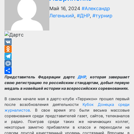
Май 16, 2024
#Александр
Легенький
,
#ДНР
,
#турнир
VK
Odnoklassniki
Telegram
Mail.Ru
Представитель Федерации дартс
ДНР
, которая завершает
Отправить
свою регистрацию по российским стандартам, добыл первую
медаль в новейшей истории на всероссийских соревнованиях.
В самом начале мая в дартс-клубе «Террикон» прошел первый
после возобновления деятельности
Кубок Донецка среди
журналистов
. В свое время это были весьма массовые
соревнования среди представителей газет, сайтов, телеканалов
и радио. Поиграв среди таких же начинающих коллег,
некоторые заметно прибавляли в классе и переходили на
совсем другой качественный уровень состязаний. Впрочем, в