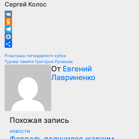
Сергей Колос
VK
Odnoklassniki
Telegram
Mail.Ru
Отправить
Навигация
Розыгрыш легендарного кубка
Турнир памяти Григория Русанова
по
От
Евгений
Лавриненко
записям
Похожая запись
новости
Февраль получился жарким