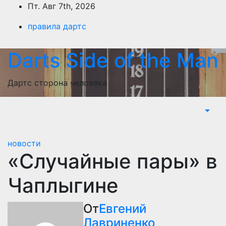
Перейти
Пт. Авг 7th, 2026
к
правила дартс
содержимому
Darts Side of the Man
Дартс сторона человека
новости
«Случайные пары» в
Чаплыгине
От
Евгений
Лавриненко