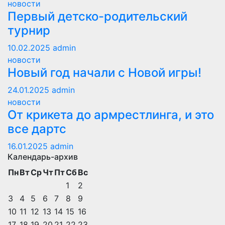
новости
Первый детско-родительский
турнир
10.02.2025
admin
новости
Новый год начали с Новой игры!
24.01.2025
admin
новости
От крикета до армрестлинга, и это
все дартс
16.01.2025
admin
Календарь-архив
Пн
Вт
Ср
Чт
Пт
Сб
Вс
1
2
3
4
5
6
7
8
9
10
11
12
13
14
15
16
17
18
19
20
21
22
23