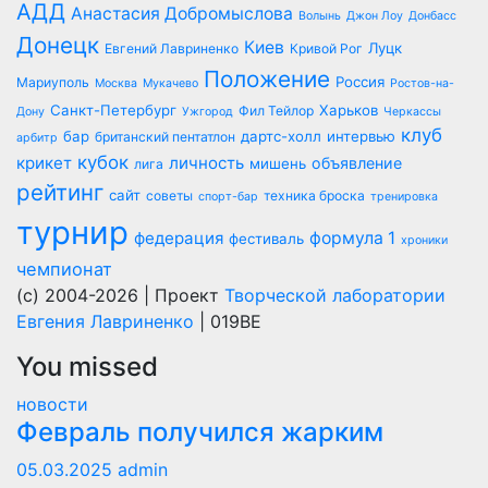
АДД
Анастасия Добромыслова
Волынь
Джон Лоу
Донбасс
Донецк
Киев
Луцк
Евгений Лавриненко
Кривой Рог
Положение
Россия
Мариуполь
Москва
Мукачево
Ростов-на-
Санкт-Петербург
Харьков
Фил Тейлор
Дону
Ужгород
Черкассы
клуб
бар
дартс-холл
интервью
британский пентатлон
арбитр
кубок
крикет
личность
объявление
мишень
лига
рейтинг
сайт
советы
техника броска
спорт-бар
тренировка
турнир
федерация
формула 1
фестиваль
хроники
чемпионат
(c) 2004-2026 | Проект
Творческой лаборатории
Евгения Лавриненко
| 019BE
You missed
новости
Февраль получился жарким
05.03.2025
admin