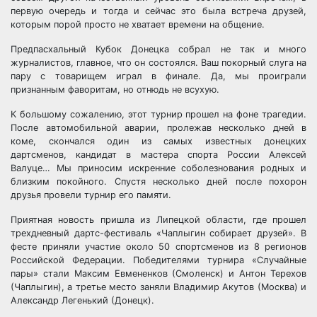
первую очередь и тогда и сейчас это была встреча друзей,
которым порой просто не хватает времени на общение.
Предпасхальный Кубок Донецка собрал не так и много
журналистов, главное, что он состоялся. Ваш покорный слуга на
пару с товарищем играл в финале. Да, мы проиграли
признанным фаворитам, но отнюдь не всухую.
К большому сожалению, этот турнир прошел на фоне трагедии.
После автомобильной аварии, пролежав несколько дней в
коме, скончался один из самых известных донецких
дартсменов, кандидат в мастера спорта России Алексей
Валуце… Мы приносим искренние соболезнования родных и
близким покойного. Спустя несколько дней после похорон
друзья провели турнир его памяти.
Приятная новость пришла из Липецкой области, где прошел
трехдневный дартс-фестиваль «Чаплыгин собирает друзей». В
фесте приняли участие около 50 спортсменов из 8 регионов
Российской Федерации. Победителями турнира «Случайные
пары» стали Максим Евмененков (Смоленск) и Антон Терехов
(Чаплыгин), а третье место заняли Владимир Акутов (Москва) и
Александр Легенький (Донецк).