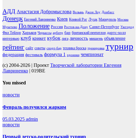
АДД
Анастасия Добромыслова
Волынь
Джон Лоу
Донбасс
Донецк
Киев
Луцк
Евгений Лавриненко
Кривой Рог
Мариуполь
Москва
Положение
Россия
Санкт-Петербург
Мукачево
Ростов-на-Дону
Ужгород
Харьков
бар
дартс-холл
Фил Тейлор
британский пентатлон
Черкассы
арбитр
клуб
кубок
крикет
личность
объявление
интервью
мишень
лига
турнир
рейтинг
сайт
советы
техника броска
спорт-бар
тренировка
чемпионат
формула 1
федерация
фестиваль
хроники
(c) 2004-2026 | Проект
Творческой лаборатории Евгения
Лавриненко
| 019BE
You missed
новости
Февраль получился жарким
05.03.2025
admin
новости
Первый детско-родительский турнир