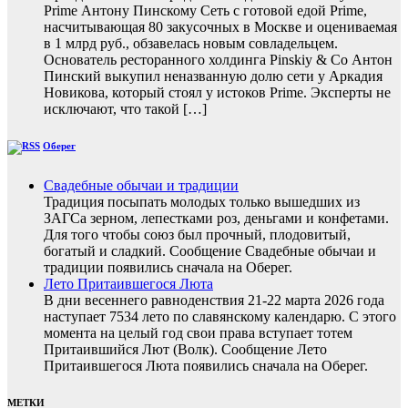
Prime Антону Пинскому Сеть с готовой едой Prime,
насчитывающая 80 закусочных в Москве и оцениваемая
в 1 млрд руб., обзавелась новым совладельцем.
Основатель ресторанного холдинга Pinskiy & Co Антон
Пинский выкупил неназванную долю сети у Аркадия
Новикова, который стоял у истоков Prime. Эксперты не
исключают, что такой […]
Оберег
Свадебные обычаи и традиции
Традиция посыпать молодых только вышедших из
ЗАГСа зерном, лепестками роз, деньгами и конфетами.
Для того чтобы союз был прочный, плодовитый,
богатый и сладкий. Сообщение Свадебные обычаи и
традиции появились сначала на Оберег.
Лето Притаившегося Люта
В дни весеннего равноденствия 21-22 марта 2026 года
наступает 7534 лето по славянскому календарю. С этого
момента на целый год свои права вступает тотем
Притаившийся Лют (Волк). Сообщение Лето
Притаившегося Люта появились сначала на Оберег.
МЕТКИ