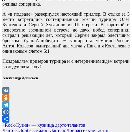
ожидал соперника.
А «в подвале» развернулся настоящий триллер. В стыке за 3
место встретились гостеприимный хозяин турнира Олег
Бургелов и Сергей Хусаинов из Шахтерска. В короткой и
невероятно зрелищной встрече до двух побед соперники
сыграли решающий лег, который Сергей закрыл блестящим
броском в булл. А победителем турнира стал чемпион России
Антон Колесов, выигравший два матча у Евгения Костылева с
одинаковым счетом 5:1.
Поздравляем призеров турнира и с нетерпением ждем встречи
в следующем году!
Александр Денисьев
VK
Odnoklassniki
Telegram
Mail.Ru
Навигация
«Rock-Кузня» — кузница дартс-талантов
Отправить
Дартс в Донбассе жив! Дартс в Донбассе будет жить!