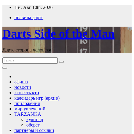
Перейти
Пн. Авг 10th, 2026
к
правила дартс
содержимому
Darts Side of the Man
Дартс сторона человека
афиша
новости
кто есть кто
календарь игр (архив)
приложения
мир увлечений
TARZANKA
кулинар
оберег
партнеры и ссылки