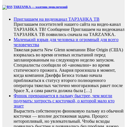
TARZANKA — маятник приключений
Приглашаем на видеоканал ТАРЗАНКА ТВ
Приглашаем посетителей нашего сайта на видео-канал
ТАРЗАНКА ТВ! Сообщение Приглашаем на видеоканал
ТАРЗАНКА ТВ появились сначала на TARZANKA.
Маленький взрыв для человека и огромный для всего
человечества
Тяжелая ракета New Glenn компании Blue Origin (США)
взорвалась во время огневых испытаний перед
запланированным на следующую неделю запуском.
Специалисты сообщили об «аномалии» во время
статического прожига. Авария произошла в момент,
когда компания Джеффа Безоса только начала
приближаться к статусу второго полноценного
оператора тяжелых частично многоразовых ракет после
Space X, а сама ракета должна была […]
Финик превращается в пальму быстрее, чем могли
подумать: хитрость с косточкой, о которой мало кто
знает
Вырастить собственную финиковую пальму из обычной
косточки — вполне достижимая задача. Процесс
неторопливый, но увлекательный. Чтобы всходы
появились быстрее и развивались без проблем, важно