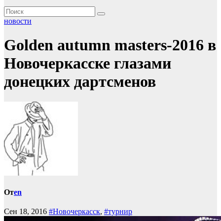
новости
Golden autumn masters-2016 в
Новочеркасске глазами
донецких дартсменов
От
en
Сен 18, 2016
#Новочеркасск
,
#турнир