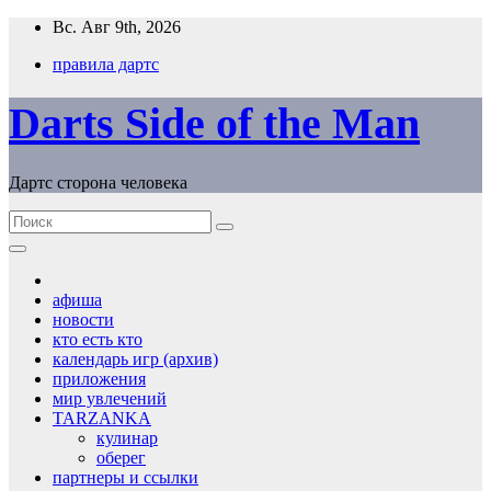
Перейти
Вс. Авг 9th, 2026
к
правила дартс
содержимому
Darts Side of the Man
Дартс сторона человека
афиша
новости
кто есть кто
календарь игр (архив)
приложения
мир увлечений
TARZANKA
кулинар
оберег
партнеры и ссылки