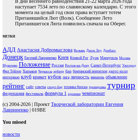
В дни весеннего равноденствия 21-22 марта 2026 года
наступает 7534 лето по славянскому календарю. С этого
момента на целый год свои права вступает тотем
Притаившийся Лют (Волк). Сообщение Лето
Притаившегося Люта появились сначала на Оберег.
МЕТКИ
АДД
Анастасия Добромыслова
Волынь
Джон Лоу
Донбасс
Донецк
Киев
Луцк
Евгений Лавриненко
Кривой Рог
Мариуполь
Москва
Положение
Россия
Санкт-Петербург
Мукачево
Ростов-на-Дону
Ужгород
Харьков
бар
дартс-холл
Фил Тейлор
британский пентатлон
Черкассы
арбитр
клуб
кубок
крикет
личность
объявление
интервью
мишень
лига
турнир
рейтинг
сайт
советы
техника броска
спорт-бар
тренировка
чемпионат
формула 1
федерация
фестиваль
хроники
(c) 2004-2026 | Проект
Творческой лаборатории Евгения
Лавриненко
| 019BE
You missed
новости