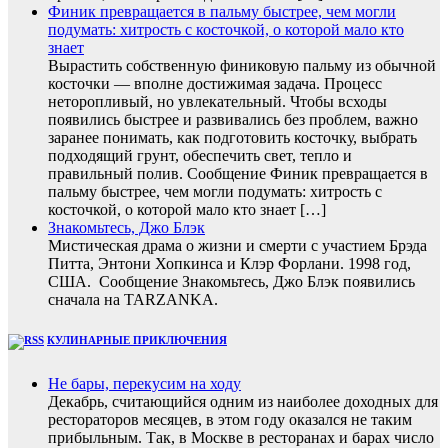
Финик превращается в пальму быстрее, чем могли
подумать: хитрость с косточкой, о которой мало кто
знает
Вырастить собственную финиковую пальму из обычной
косточки — вполне достижимая задача. Процесс
неторопливый, но увлекательный. Чтобы всходы
появились быстрее и развивались без проблем, важно
заранее понимать, как подготовить косточку, выбрать
подходящий грунт, обеспечить свет, тепло и
правильный полив. Сообщение Финик превращается в
пальму быстрее, чем могли подумать: хитрость с
косточкой, о которой мало кто знает […]
Знакомьтесь, Джо Блэк
Мистическая драма о жизни и смерти с участием Брэда
Питта, Энтони Хопкинса и Клэр Форлани. 1998 год,
США. Сообщение Знакомьтесь, Джо Блэк появились
сначала на TARZANKA.
КУЛИНАРНЫЕ ПРИКЛЮЧЕНИЯ
Не бары, перекусим на ходу
Декабрь, считающийся одним из наиболее доходных для
рестораторов месяцев, в этом году оказался не таким
прибыльным. Так, в Москве в ресторанах и барах число