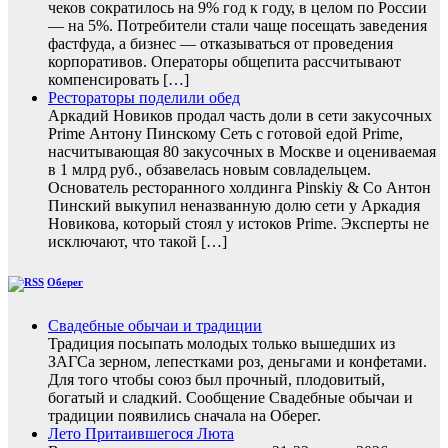
чеков сократилось на 9% год к году, в целом по России
— на 5%. Потребители стали чаще посещать заведения
фастфуда, а бизнес — отказываться от проведения
корпоративов. Операторы общепита рассчитывают
компенсировать […]
Рестораторы поделили обед
Аркадий Новиков продал часть доли в сети закусочных
Prime Антону Пинскому Сеть с готовой едой Prime,
насчитывающая 80 закусочных в Москве и оцениваемая
в 1 млрд руб., обзавелась новым совладельцем.
Основатель ресторанного холдинга Pinskiy & Co Антон
Пинский выкупил неназванную долю сети у Аркадия
Новикова, который стоял у истоков Prime. Эксперты не
исключают, что такой […]
Оберег
Свадебные обычаи и традиции
Традиция посыпать молодых только вышедших из
ЗАГСа зерном, лепестками роз, деньгами и конфетами.
Для того чтобы союз был прочный, плодовитый,
богатый и сладкий. Сообщение Свадебные обычаи и
традиции появились сначала на Оберег.
Лето Притаившегося Люта