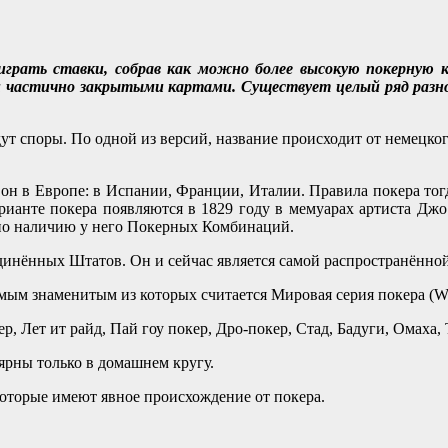
играть ставки, собрав как можно более высокую покерную к
ли частично закрытыми картами. Существует целый ряд разн
ут споры. По одной из версий, название происходит от немецког
ся он в Европе: в Испании, Франции, Италии. Правила покера то
анте покера появляются в 1829 году в мемуарах артиста Джо Ка
 по наличию у него Покерных Комбинаций.
динённых Штатов. Он и сейчас является самой распространённо
м знаменитым из которых считается Мировая серия покера (World
, Лет ит райд, Пай гоу покер, Дро-покер, Стад, Бадуги, Омаха
ярны только в домашнем кругу.
оторые имеют явное происхождение от покера.