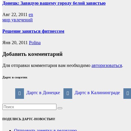
Донецк: Завидую вашему городу белой завистью
Авг 22, 2011
en
мир увлечений
Решение заняться фитнессом
Янв 20, 2011
Polina
Добавить комментарий
Для отправки комментария вам необходимо
авторизоваться
.
Дартс в соцсетях
Дартс в Донецке
Дартс в Калининграде
ПОДЕЛИСЬ ДАРТС-НОВОСТЬЮ!
Отправить заметку в редакцию