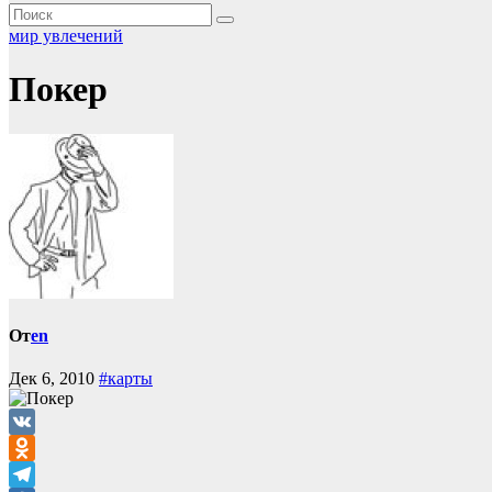
мир увлечений
Покер
От
en
Дек 6, 2010
#карты
VK
Odnoklassniki