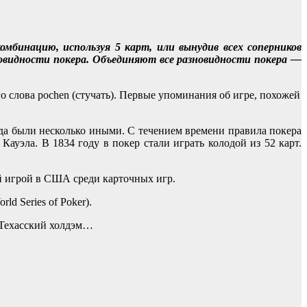
омбинацию, используя 5 карт, или вынудив всех соперников
овидности покера. Объединяют все разновидности покера —
о слова pochen (стучать). Первые упоминания об игре, похожей
гда были несколько иными. С течением времени правила покера
уэла. В 1834 году в покер стали играть колодой из 52 карт.
й игрой в США среди карточных игр.
 Series of Poker).
, Техасский холдэм…