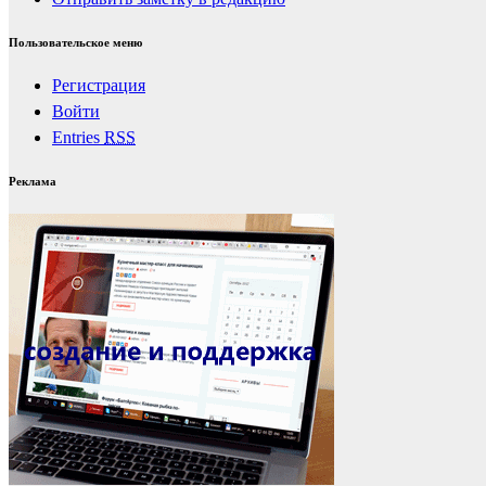
Пользовательское меню
Регистрация
Войти
Entries
RSS
Реклама