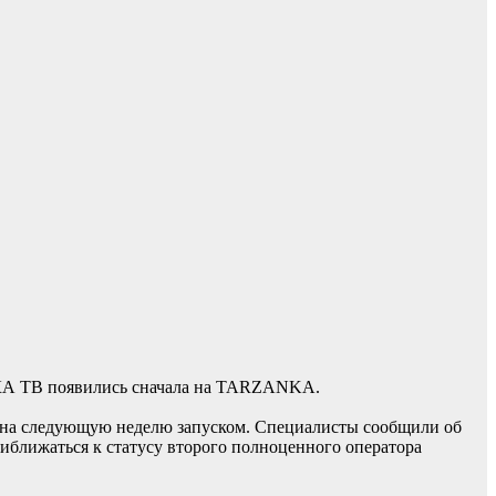
КА ТВ появились сначала на TARZANKA.
м на следующую неделю запуском. Специалисты сообщили об
риближаться к статусу второго полноценного оператора