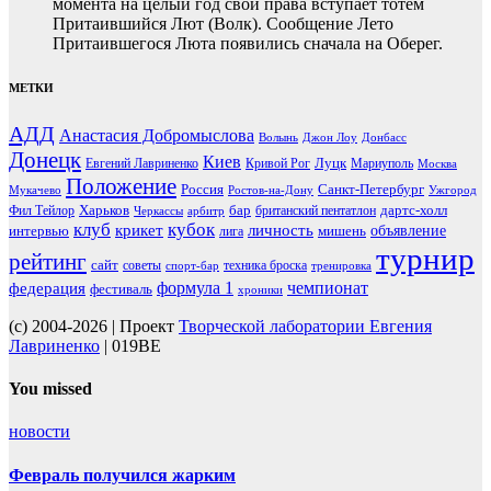
момента на целый год свои права вступает тотем
Притаившийся Лют (Волк). Сообщение Лето
Притаившегося Люта появились сначала на Оберег.
МЕТКИ
АДД
Анастасия Добромыслова
Волынь
Джон Лоу
Донбасс
Донецк
Киев
Луцк
Евгений Лавриненко
Кривой Рог
Мариуполь
Москва
Положение
Россия
Санкт-Петербург
Мукачево
Ростов-на-Дону
Ужгород
Харьков
бар
дартс-холл
Фил Тейлор
британский пентатлон
Черкассы
арбитр
клуб
кубок
крикет
личность
объявление
интервью
мишень
лига
турнир
рейтинг
сайт
советы
техника броска
спорт-бар
тренировка
чемпионат
формула 1
федерация
фестиваль
хроники
(c) 2004-2026 | Проект
Творческой лаборатории Евгения
Лавриненко
| 019BE
You missed
новости
Февраль получился жарким