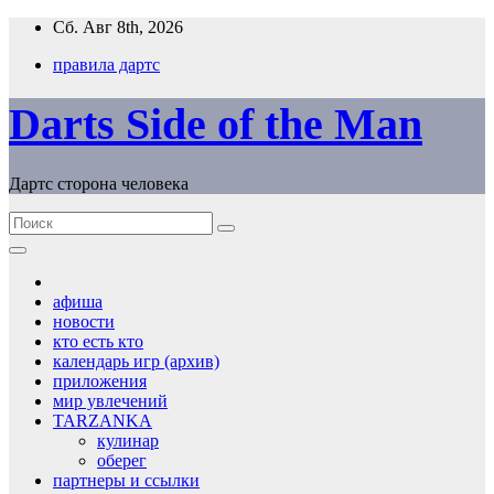
Перейти
Сб. Авг 8th, 2026
к
правила дартс
содержимому
Darts Side of the Man
Дартс сторона человека
афиша
новости
кто есть кто
календарь игр (архив)
приложения
мир увлечений
TARZANKA
кулинар
оберег
партнеры и ссылки