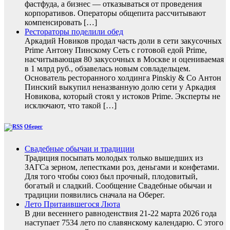
фастфуда, а бизнес — отказываться от проведения
корпоративов. Операторы общепита рассчитывают
компенсировать […]
Рестораторы поделили обед
Аркадий Новиков продал часть доли в сети закусочных
Prime Антону Пинскому Сеть с готовой едой Prime,
насчитывающая 80 закусочных в Москве и оцениваемая
в 1 млрд руб., обзавелась новым совладельцем.
Основатель ресторанного холдинга Pinskiy & Co Антон
Пинский выкупил неназванную долю сети у Аркадия
Новикова, который стоял у истоков Prime. Эксперты не
исключают, что такой […]
Оберег
Свадебные обычаи и традиции
Традиция посыпать молодых только вышедших из
ЗАГСа зерном, лепестками роз, деньгами и конфетами.
Для того чтобы союз был прочный, плодовитый,
богатый и сладкий. Сообщение Свадебные обычаи и
традиции появились сначала на Оберег.
Лето Притаившегося Люта
В дни весеннего равноденствия 21-22 марта 2026 года
наступает 7534 лето по славянскому календарю. С этого