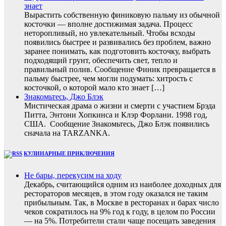
знает
Вырастить собственную финиковую пальму из обычной
косточки — вполне достижимая задача. Процесс
неторопливый, но увлекательный. Чтобы всходы
появились быстрее и развивались без проблем, важно
заранее понимать, как подготовить косточку, выбрать
подходящий грунт, обеспечить свет, тепло и
правильный полив. Сообщение Финик превращается в
пальму быстрее, чем могли подумать: хитрость с
косточкой, о которой мало кто знает […]
Знакомьтесь, Джо Блэк
Мистическая драма о жизни и смерти с участием Брэда
Питта, Энтони Хопкинса и Клэр Форлани. 1998 год,
США. Сообщение Знакомьтесь, Джо Блэк появились
сначала на TARZANKA.
КУЛИНАРНЫЕ ПРИКЛЮЧЕНИЯ
Не бары, перекусим на ходу
Декабрь, считающийся одним из наиболее доходных для
рестораторов месяцев, в этом году оказался не таким
прибыльным. Так, в Москве в ресторанах и барах число
чеков сократилось на 9% год к году, в целом по России
— на 5%. Потребители стали чаще посещать заведения