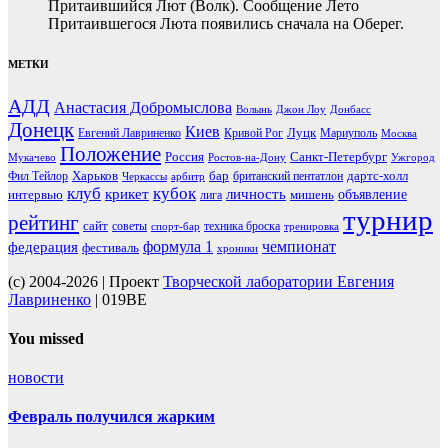
Притаившийся Лют (Волк). Сообщение Лето
Притаившегося Люта появились сначала на Оберег.
МЕТКИ
АДД
Анастасия Добромыслова
Волынь
Джон Лоу
Донбасс
Донецк
Киев
Луцк
Евгений Лавриненко
Кривой Рог
Мариуполь
Москва
Положение
Россия
Санкт-Петербург
Мукачево
Ростов-на-Дону
Ужгород
Харьков
бар
дартс-холл
Фил Тейлор
британский пентатлон
Черкассы
арбитр
клуб
кубок
крикет
личность
объявление
интервью
мишень
лига
турнир
рейтинг
сайт
советы
техника броска
спорт-бар
тренировка
чемпионат
формула 1
федерация
фестиваль
хроники
(c) 2004-2026 | Проект
Творческой лаборатории Евгения
Лавриненко
| 019BE
You missed
новости
Февраль получился жарким