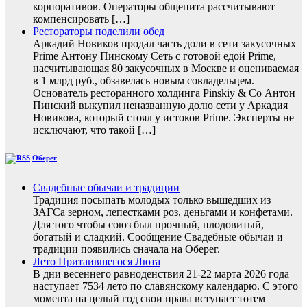
корпоративов. Операторы общепита рассчитывают
компенсировать […]
Рестораторы поделили обед
Аркадий Новиков продал часть доли в сети закусочных
Prime Антону Пинскому Сеть с готовой едой Prime,
насчитывающая 80 закусочных в Москве и оцениваемая
в 1 млрд руб., обзавелась новым совладельцем.
Основатель ресторанного холдинга Pinskiy & Co Антон
Пинский выкупил неназванную долю сети у Аркадия
Новикова, который стоял у истоков Prime. Эксперты не
исключают, что такой […]
Оберег
Свадебные обычаи и традиции
Традиция посыпать молодых только вышедших из
ЗАГСа зерном, лепестками роз, деньгами и конфетами.
Для того чтобы союз был прочный, плодовитый,
богатый и сладкий. Сообщение Свадебные обычаи и
традиции появились сначала на Оберег.
Лето Притаившегося Люта
В дни весеннего равноденствия 21-22 марта 2026 года
наступает 7534 лето по славянскому календарю. С этого
момента на целый год свои права вступает тотем