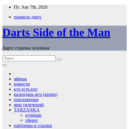
Перейти
Пт. Авг 7th, 2026
к
правила дартс
содержимому
Darts Side of the Man
Дартс сторона человека
афиша
новости
кто есть кто
календарь игр (архив)
приложения
мир увлечений
TARZANKA
кулинар
оберег
партнеры и ссылки