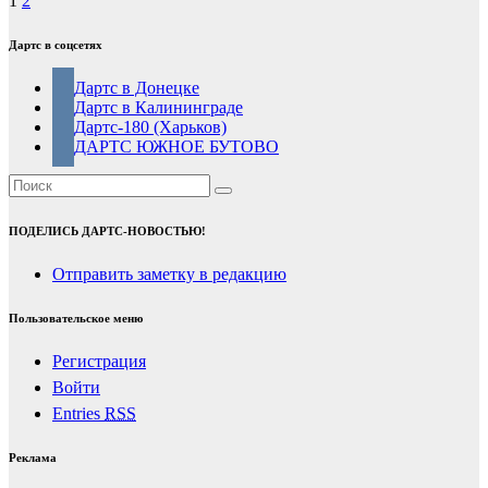
Пагинация
1
2
записей
Дартс в соцсетях
Дартс в Донецке
Дартс в Калининграде
Дартс-180 (Харьков)
ДАРТС ЮЖНОЕ БУТОВО
ПОДЕЛИСЬ ДАРТС-НОВОСТЬЮ!
Отправить заметку в редакцию
Пользовательское меню
Регистрация
Войти
Entries
RSS
Реклама