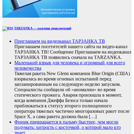
TARZANKA — маятник приключений
Приглашаем на видеоканал ТАРЗАНКА ТВ
Приглашаем посетителей нашего сайта на видео-канал
ТАРЗАНКА ТВ! Сообщение Приглашаем на видеоканал
ТАРЗАНКА ТВ появились сначала на TARZANKA.
Маленький взрыв для человека и огромный для всего
человечества
Тяжелая ракета New Glenn компании Blue Origin (США)
взорвалась во время огневых испытаний перед
запланированным на следующую неделю запуском.
Специалисты сообщили об «аномалии» во время
статического прожига. Авария произошла в момент,
когда компания Джеффа Безоса только начала
приближаться к статусу второго полноценного
оператора тяжелых частично многоразовых ракет после
Space X, а сама ракета должна была […]
Финик превращается в пальму быстрее, чем могли
подумать: хитрость с косточкой, о которой мало кто
знает