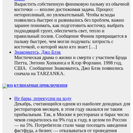
Вырастить собственную финиковую пальму из обычной
косточки — вполне достижимая задача. Процесс
неторопливый, но увлекательный. Чтобы всходы
появились быстрее и развивались без проблем, важно
заранее понимать, как подготовить косточку, выбрать
подходящий грунт, обеспечить свет, тепло и
правильный полив. Сообщение Финик превращается в
пальму быстрее, чем могли подумать: хитрость с
косточкой, о которой мало кто знает […]
Знакомьтесь, Джо Блэк
Мистическая драма о жизни и смерти с участием Брэда
Питта, Энтони Хопкинса и Клэр Форлани. 1998 год,
США. Сообщение Знакомьтесь, Джо Блэк появились
сначала на TARZANKA.
КУЛИНАРНЫЕ ПРИКЛЮЧЕНИЯ
Не бары, перекусим на ходу
Декабрь, считающийся одним из наиболее доходных для
рестораторов месяцев, в этом году оказался не таким
прибыльным. Так, в Москве в ресторанах и барах число
чеков сократилось на 9% год к году, в целом по России
— на 5%. Потребители стали чаще посещать заведения
фастфуда, а бизнес — отказываться от проведения