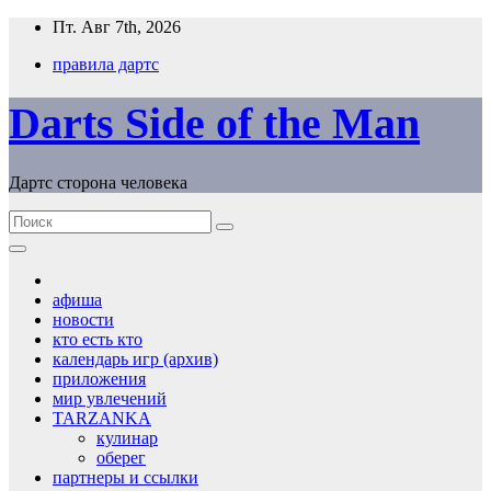
Перейти
Пт. Авг 7th, 2026
к
правила дартс
содержимому
Darts Side of the Man
Дартс сторона человека
афиша
новости
кто есть кто
календарь игр (архив)
приложения
мир увлечений
TARZANKA
кулинар
оберег
партнеры и ссылки