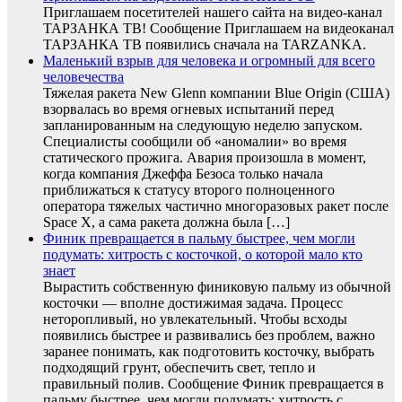
Приглашаем посетителей нашего сайта на видео-канал
ТАРЗАНКА ТВ! Сообщение Приглашаем на видеоканал
ТАРЗАНКА ТВ появились сначала на TARZANKA.
Маленький взрыв для человека и огромный для всего
человечества
Тяжелая ракета New Glenn компании Blue Origin (США)
взорвалась во время огневых испытаний перед
запланированным на следующую неделю запуском.
Специалисты сообщили об «аномалии» во время
статического прожига. Авария произошла в момент,
когда компания Джеффа Безоса только начала
приближаться к статусу второго полноценного
оператора тяжелых частично многоразовых ракет после
Space X, а сама ракета должна была […]
Финик превращается в пальму быстрее, чем могли
подумать: хитрость с косточкой, о которой мало кто
знает
Вырастить собственную финиковую пальму из обычной
косточки — вполне достижимая задача. Процесс
неторопливый, но увлекательный. Чтобы всходы
появились быстрее и развивались без проблем, важно
заранее понимать, как подготовить косточку, выбрать
подходящий грунт, обеспечить свет, тепло и
правильный полив. Сообщение Финик превращается в
пальму быстрее, чем могли подумать: хитрость с