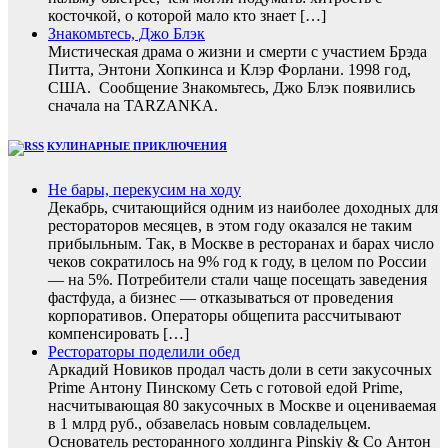
косточкой, о которой мало кто знает […]
Знакомьтесь, Джо Блэк
Мистическая драма о жизни и смерти с участием Брэда
Питта, Энтони Хопкинса и Клэр Форлани. 1998 год,
США. Сообщение Знакомьтесь, Джо Блэк появились
сначала на TARZANKA.
КУЛИНАРНЫЕ ПРИКЛЮЧЕНИЯ
Не бары, перекусим на ходу
Декабрь, считающийся одним из наиболее доходных для
рестораторов месяцев, в этом году оказался не таким
прибыльным. Так, в Москве в ресторанах и барах число
чеков сократилось на 9% год к году, в целом по России
— на 5%. Потребители стали чаще посещать заведения
фастфуда, а бизнес — отказываться от проведения
корпоративов. Операторы общепита рассчитывают
компенсировать […]
Рестораторы поделили обед
Аркадий Новиков продал часть доли в сети закусочных
Prime Антону Пинскому Сеть с готовой едой Prime,
насчитывающая 80 закусочных в Москве и оцениваемая
в 1 млрд руб., обзавелась новым совладельцем.
Основатель ресторанного холдинга Pinskiy & Co Антон