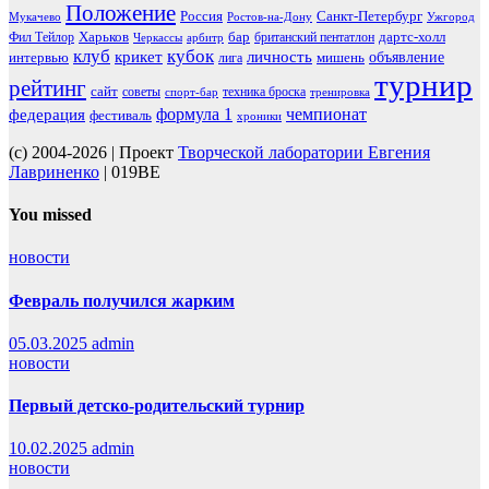
Положение
Россия
Санкт-Петербург
Мукачево
Ростов-на-Дону
Ужгород
Харьков
бар
дартс-холл
Фил Тейлор
британский пентатлон
Черкассы
арбитр
клуб
кубок
крикет
личность
объявление
интервью
мишень
лига
турнир
рейтинг
сайт
советы
техника броска
спорт-бар
тренировка
чемпионат
формула 1
федерация
фестиваль
хроники
(c) 2004-2026 | Проект
Творческой лаборатории Евгения
Лавриненко
| 019BE
You missed
новости
Февраль получился жарким
05.03.2025
admin
новости
Первый детско-родительский турнир
10.02.2025
admin
новости