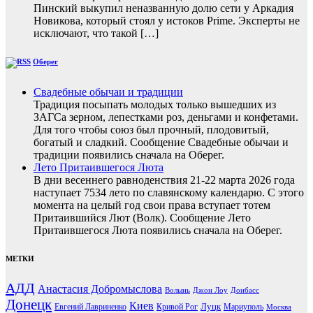
Пинский выкупил неназванную долю сети у Аркадия
Новикова, который стоял у истоков Prime. Эксперты не
исключают, что такой […]
Оберег
Свадебные обычаи и традиции
Традиция посыпать молодых только вышедших из
ЗАГСа зерном, лепестками роз, деньгами и конфетами.
Для того чтобы союз был прочный, плодовитый,
богатый и сладкий. Сообщение Свадебные обычаи и
традиции появились сначала на Оберег.
Лето Притаившегося Люта
В дни весеннего равноденствия 21-22 марта 2026 года
наступает 7534 лето по славянскому календарю. С этого
момента на целый год свои права вступает тотем
Притаившийся Лют (Волк). Сообщение Лето
Притаившегося Люта появились сначала на Оберег.
МЕТКИ
АДД
Анастасия Добромыслова
Волынь
Джон Лоу
Донбасс
Донецк
Киев
Луцк
Евгений Лавриненко
Кривой Рог
Мариуполь
Москва