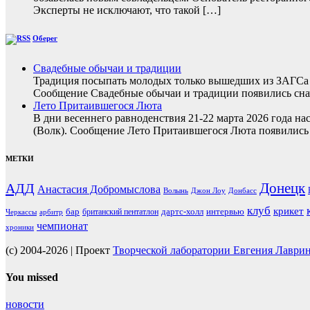
Эксперты не исключают, что такой […]
Оберег
Свадебные обычаи и традиции
Традиция посыпать молодых только вышедших из ЗАГСа з
Сообщение Свадебные обычаи и традиции появились снач
Лето Притаившегося Люта
В дни весеннего равноденствия 21-22 марта 2026 года на
(Волк). Сообщение Лето Притаившегося Люта появились 
МЕТКИ
Донецк
АДД
Анастасия Добромыслова
Волынь
Джон Лоу
Донбасс
клуб
крикет
бар
дартс-холл
интервью
британский пентатлон
Черкассы
арбитр
чемпионат
хроники
(c) 2004-2026 | Проект
Творческой лаборатории Евгения Лаври
You missed
новости