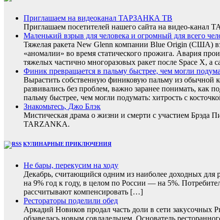
Приглашаем на видеоканал ТАРЗАНКА ТВ
Приглашаем посетителей нашего сайта на видео-кана
Маленький взрыв для человека и огромный для всего чел
Тяжелая ракета New Glenn компании Blue Origin (США) 
«аномалии» во время статического прожига. Авария прои
тяжелых частично многоразовых ракет после Space X, а с
Финик превращается в пальму быстрее, чем могли подумать
Вырастить собственную финиковую пальму из обычной ко
развивались без проблем, важно заранее понимать, как п
пальму быстрее, чем могли подумать: хитрость с косточко
Знакомьтесь, Джо Блэк
Мистическая драма о жизни и смерти с участием Брэда 
TARZANKA.
КУЛИНАРНЫЕ ПРИКЛЮЧЕНИЯ
Не бары, перекусим на ходу
Декабрь, считающийся одним из наиболее доходных для ре
на 9% год к году, в целом по России — на 5%. Потребите
рассчитывают компенсировать […]
Рестораторы поделили обед
Аркадий Новиков продал часть доли в сети закусочных P
обзавелась новым совладельцем. Основатель ресторанног