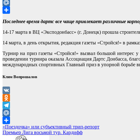
Telegram
Mail.Ru
Отправить
Последнее время дартс все чаще привлекает различные корп
14-17 марта в ВЦ «Эксподонбасс» (г. Донецк) прошла строите
14 марта, в день открытия, редакция газеты «Стройся!» в рамк
Турнир на приз газеты «Стройся!» вызвал большой интерес у
проведении турнира оказала Ассоциация Дартс Донбасса, благ
международных спортивных Главный приз в упорной борьбе в
Клим Вопрошалов
VK
Odnoklassniki
Telegram
Mail.Ru
Навигация
«Поездочка» или субъективный трип-репорт
Отправить
Премьер Лига восьмой тур. Кардифф
по