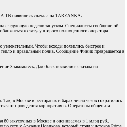
КА ТВ появились сначала на TARZANKA.
м на следующую неделю запуском. Специалисты сообщили об
риближаться к статусу второго полноценного оператора
о увлекательный. Чтобы всходы появились быстрее и
ет, тепло и правильный полив. Сообщение Финик превращается в
ние Знакомьтесь, Джо Блэк появились сначала на
 Так, в Москве в ресторанах и барах число чеков сократилось
ваться от проведения корпоративов. Операторы общепита
 80 закусочных в Москве и оцениваемая в 1 млрд руб.,
лю сети у Аркадия Новикова, который стоял у истоков Prime.