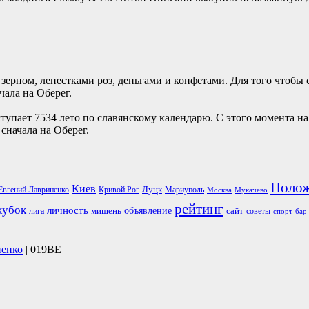
ерном, лепестками роз, деньгами и конфетами. Для того чтобы 
ала на Оберег.
ступает 7534 лето по славянскому календарю. С этого момента 
сначала на Оберег.
Поло
Киев
Луцк
Евгений Лавриненко
Кривой Рог
Мариуполь
Москва
Мукачево
рейтинг
кубок
личность
объявление
мишень
сайт
лига
советы
спорт-бар
ненко
| 019BE