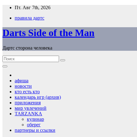
Перейти
Пт. Авг 7th, 2026
к
правила дартс
содержимому
Darts Side of the Man
Дартс сторона человека
афиша
новости
кто есть кто
календарь игр (архив)
приложения
мир увлечений
TARZANKA
кулинар
оберег
партнеры и ссылки