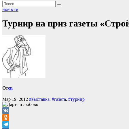
новости
Турнир на приз газеты «Стро
От
en
Мар 19, 2012
#выставка
,
#газета
,
#турнир
VK
Odnoklassniki