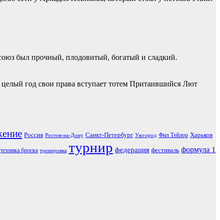
союз был прочный, плодовитый, богатый и сладкий.
на целый год свои права вступает тотем Притаившийся Лют
жение
Россия
Санкт-Петербург
Харьков
Фил Тейлор
Ростов-на-Дону
Ужгород
турнир
формула 1
федерация
фестиваль
техника броска
тренировка