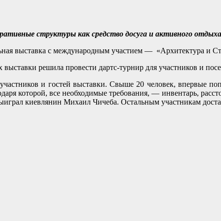
оративные структуры как средство досуга и активного отдыха
льная выставка с международным участием — «Архитектура и Ст
ах выставки решила провести дартс-турнир для участников и посе
 участников и гостей выставки. Свыше 20 человек, впервые по
одаря которой, все необходимые требования, — инвентарь, рас
ыиграл киевлянин Михаил Чичеба. Остальным участникам дост