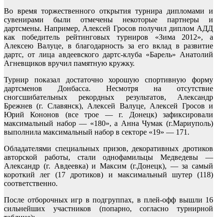
Во время торжественного открытия турнира дипломами и
сувенирами были отмечены некоторые партнеры и
дартсмены. Например, Алексей Гросов получил диплом АДД
как победитель рейтинговых турниров «Зима 2012», а
Алексею Валуце, в благодарность за его вклад в развитие
дартс, от лица авдеевского дартс-клуба «Барель» Анатолий
Агневщиков вручил памятную кружку.
Турнир показал достаточно хорошую спортивную форму
дартсменов Донбасса. Несмотря на отсутствие
сногсшибательных рекордных результатов, Александр
Брежнев (г. Славянск), Алексей Валуце, Алексей Гросов и
Юрий Кононов (все трое — г. Донецк) зафиксировали
максимальный набор — «180», а Анна Чумак (г.Мариуполь)
выполнила максимальный набор в секторе «19» — 171.
Обладателями специальных призов, декоративных дротиков
авторской работы, стали однофамильцы Медведевы —
Александр (г. Авдеевка) и Максим (г.Донецк), — за самый
короткий лег (17 дротиков) и максимальный шутер (118)
соответственно.
После отборочных игр в подгруппах, в плей-офф вышли 16
сильнейших участников (попарно, согласно турнирной