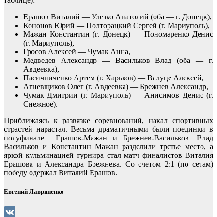
таблице):
Ерашов Виталий — Улезко Анатолий (оба — г. Донецк),
Кононов Юрий — Полторацкий Сергей (г. Мариуполь),
Мажан Константин (г. Донецк) — Пономаренко Денис
(г. Мариуполь),
Гросов Алексей — Чумак Анна,
Медведев Александр — Васильков Влад (оба — г.
Авдеевка),
Пасичниченко Артем (г. Харьков) — Валуце Алексей,
Агневщиков Олег (г. Авдеевка) — Брежнев Александр,
Чумак Дмитрий (г. Мариуполь) — Анисимов Денис (г.
Снежное).
Приближаясь к развязке соревнований, накал спортивных
страстей нарастал. Весьма драматичными были поединки в
полуфинале Ерашов-Мажан и Брежнев-Васильков. Влад
Васильков и Константин Мажан разделили третье место, а
яркой кульминацией турнира стал матч финалистов Виталия
Ерашова и Александра Брежнева. Со счетом 2:1 (по сетам)
победу одержал Виталий Ерашов.
Евгений Лавриненко