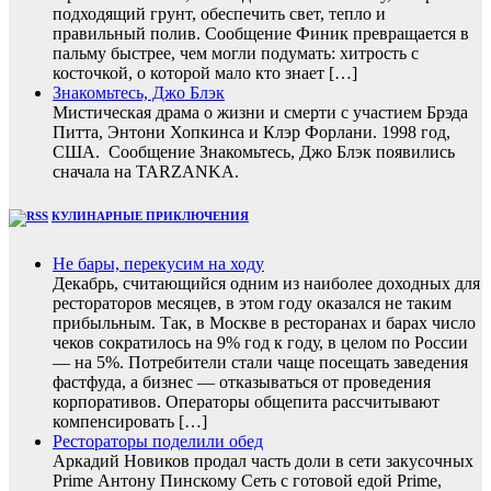
подходящий грунт, обеспечить свет, тепло и
правильный полив. Сообщение Финик превращается в
пальму быстрее, чем могли подумать: хитрость с
косточкой, о которой мало кто знает […]
Знакомьтесь, Джо Блэк
Мистическая драма о жизни и смерти с участием Брэда
Питта, Энтони Хопкинса и Клэр Форлани. 1998 год,
США. Сообщение Знакомьтесь, Джо Блэк появились
сначала на TARZANKA.
КУЛИНАРНЫЕ ПРИКЛЮЧЕНИЯ
Не бары, перекусим на ходу
Декабрь, считающийся одним из наиболее доходных для
рестораторов месяцев, в этом году оказался не таким
прибыльным. Так, в Москве в ресторанах и барах число
чеков сократилось на 9% год к году, в целом по России
— на 5%. Потребители стали чаще посещать заведения
фастфуда, а бизнес — отказываться от проведения
корпоративов. Операторы общепита рассчитывают
компенсировать […]
Рестораторы поделили обед
Аркадий Новиков продал часть доли в сети закусочных
Prime Антону Пинскому Сеть с готовой едой Prime,