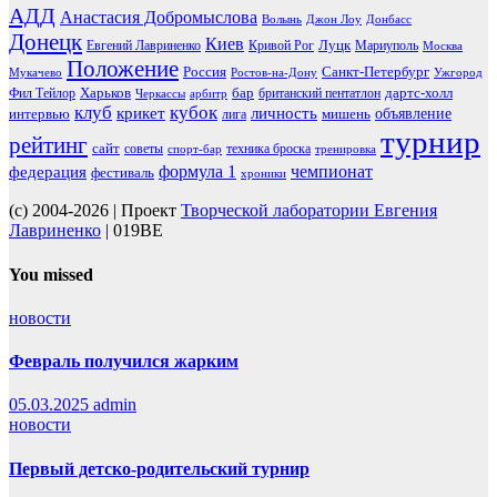
АДД
Анастасия Добромыслова
Волынь
Джон Лоу
Донбасс
Донецк
Киев
Луцк
Евгений Лавриненко
Кривой Рог
Мариуполь
Москва
Положение
Россия
Санкт-Петербург
Мукачево
Ростов-на-Дону
Ужгород
Харьков
бар
дартс-холл
Фил Тейлор
британский пентатлон
Черкассы
арбитр
клуб
кубок
крикет
личность
объявление
интервью
мишень
лига
турнир
рейтинг
сайт
советы
техника броска
спорт-бар
тренировка
чемпионат
формула 1
федерация
фестиваль
хроники
(c) 2004-2026 | Проект
Творческой лаборатории Евгения
Лавриненко
| 019BE
You missed
новости
Февраль получился жарким
05.03.2025
admin
новости
Первый детско-родительский турнир