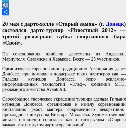
Telegram
Mail.Ru
Отправить
20 мая с дартс-холле «Старый замок» (г.
Донецк
)
состоялся дартс-турнир «Известный 2012» —
третий розыгрыш кубка спортивного бара
«Свой».
На соревнования прибыли дартсмены из Авдеевки,
Мариуполя, Славянска и Харькова. Всего — 25 участников.
Организовала соревнования традиционно Ассоциация дартс
Донбасса при помощи и поддержке таких партнеров как, —
Гильдия кузнецов Донбасса, бюро рекламно-
информационных технологий «Эльф», компании МТС,
рекламного агентства Avanti Art.
Своеобразное творческое украшение турнира сделала Гильдия
кузнецов Донбасса, организовав к началу соревнований
инсталяцию работ мастера современного декоративно-
прикладного искусства Виктора Михалева. Художественный
металл органично сочитался как с интерьером «Старого
замка», так и с духом дартс-соревнований.