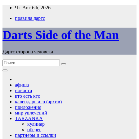
Перейти
Чт. Авг 6th, 2026
к
правила дартс
содержимому
Darts Side of the Man
Дартс сторона человека
афиша
новости
кто есть кто
календарь игр (архив)
приложения
мир увлечений
TARZANKA
кулинар
оберег
партнеры и ссылки