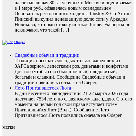
насчитывающая 80 закусочных в Москве и оцениваемая
в 1 млрд руб., обзавелась новым совладельцем.
Основатель ресторанного холдинга Pinskiy & Co Антон
Пинский выкупил неназванную долю сети у Аркадия
Новикова, который стоял у истоков Prime. Эксперты не
исключают, что такой […]
Оберег
Свадебные обычаи и традиции
Традиция посыпать молодых только вышедших из
ЗАГСа зерном, лепестками роз, деньгами и конфетами.
Для того чтобы союз был прочный, плодовитый,
богатый и сладкий. Сообщение Свадебные обычаи и
традиции появились сначала на Оберег.
Лето Притаившегося Люта
В дни весеннего равноденствия 21-22 марта 2026 года
наступает 7534 лето по славянскому календарю. С этого
момента на целый год свои права вступает тотем
Притаившийся Лют (Волк). Сообщение Лето
Притаившегося Люта появились сначала на Оберег.
МЕТКИ