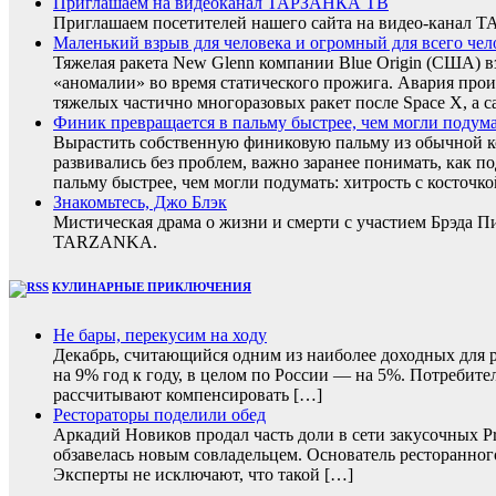
Приглашаем на видеоканал ТАРЗАНКА ТВ
Приглашаем посетителей нашего сайта на видео-кана
Маленький взрыв для человека и огромный для всего чел
Тяжелая ракета New Glenn компании Blue Origin (США) 
«аномалии» во время статического прожига. Авария прои
тяжелых частично многоразовых ракет после Space X, а с
Финик превращается в пальму быстрее, чем могли подумать
Вырастить собственную финиковую пальму из обычной ко
развивались без проблем, важно заранее понимать, как п
пальму быстрее, чем могли подумать: хитрость с косточко
Знакомьтесь, Джо Блэк
Мистическая драма о жизни и смерти с участием Брэда 
TARZANKA.
КУЛИНАРНЫЕ ПРИКЛЮЧЕНИЯ
Не бары, перекусим на ходу
Декабрь, считающийся одним из наиболее доходных для ре
на 9% год к году, в целом по России — на 5%. Потребите
рассчитывают компенсировать […]
Рестораторы поделили обед
Аркадий Новиков продал часть доли в сети закусочных P
обзавелась новым совладельцем. Основатель ресторанног
Эксперты не исключают, что такой […]