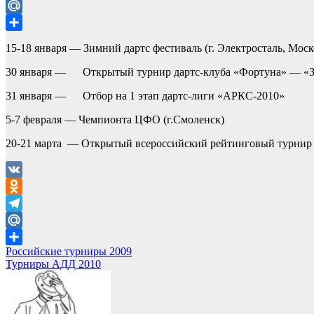
Telegram
Mail.Ru
Отправить
15-18 января — Зимний дартс фестиваль (г. Электросталь, Моск
30 января — Открытый турнир дартс-клуба «Фортуна» — «З
31 января — Отбор на 1 этап дартс-лиги «АРКС-2010»
5-7 февраля — Чемпионта ЦФО (г.Смоленск)
20-21 марта — Открытый всероссийский рейтинговый турнир 
VK
Odnoklassniki
Telegram
Mail.Ru
Навигация
Российские турниры 2009
Отправить
Турниры АДД 2010
по
записям