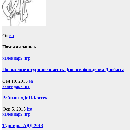
От
en
Похожая запись
календарь игр
Положение о турнире в честь Дня освобождения Донбасса
Сен 10, 2015
en
календарь игр
Рейтинг «ДоН-Боссе»
Фев 5, 2015
leg
календарь игр
Турниры АДД 2013