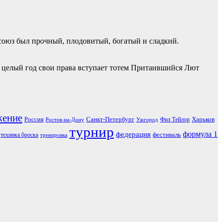
союз был прочный, плодовитый, богатый и сладкий.
на целый год свои права вступает тотем Притаившийся Лют
жение
Россия
Санкт-Петербург
Харьков
Фил Тейлор
Ростов-на-Дону
Ужгород
турнир
формула 1
федерация
фестиваль
техника броска
тренировка