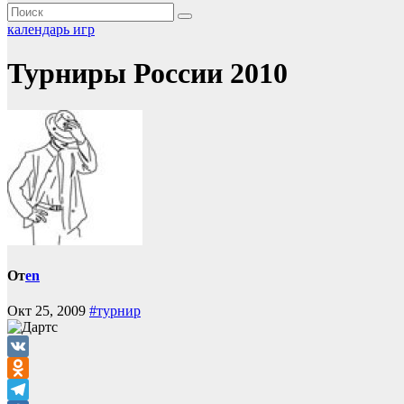
календарь игр
Турниры России 2010
От
en
Окт 25, 2009
#турнир
VK
Odnoklassniki