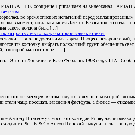
л ТАРЗАНКА ТВ! Сообщение Приглашаем на видеоканал ТАРЗАН
овечества
взорвалась во время огневых испытаний перед запланированны
зошла в момент, когда компания Джеффа Безоса только начала п
ама ракета должна была […]
: хитрость с косточкой, о которой мало кто знает
сточки — вполне достижимая задача. Процесс неторопливый, н
одготовить косточку, выбрать подходящий грунт, обеспечить св
й, о которой мало кто знает […]
Питта, Энтони Хопкинса и Клэр Форлани. 1998 год, США. Сообще
стораторов месяцев, в этом году оказался не таким прибыльным.
ли стали чаще посещать заведения фастфуда, а бизнес — отказы
rime Антону Пинскому Сеть с готовой едой Prime, насчитывающая
о холдинга Pinskiy & Co Антон Пинский выкупил неназванную до