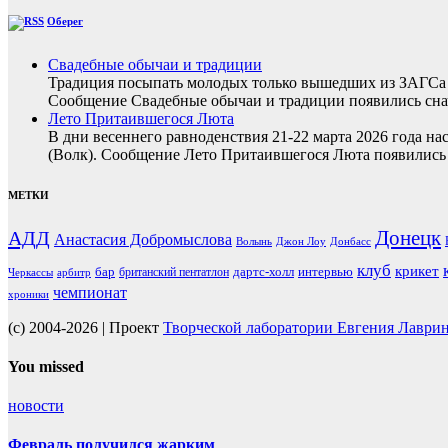
Оберег
Свадебные обычаи и традиции
Традиция посыпать молодых только вышедших из ЗАГСа з
Сообщение Свадебные обычаи и традиции появились снач
Лето Притаившегося Люта
В дни весеннего равноденствия 21-22 марта 2026 года на
(Волк). Сообщение Лето Притаившегося Люта появились 
МЕТКИ
Донецк
АДД
Анастасия Добромыслова
Волынь
Джон Лоу
Донбасс
клуб
крикет
бар
дартс-холл
интервью
британский пентатлон
Черкассы
арбитр
чемпионат
хроники
(c) 2004-2026 | Проект
Творческой лаборатории Евгения Лаври
You missed
новости
Февраль получился жарким