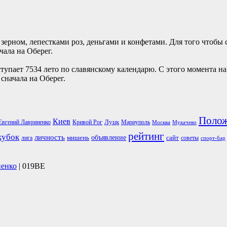
ерном, лепестками роз, деньгами и конфетами. Для того чтобы 
ала на Оберег.
ступает 7534 лето по славянскому календарю. С этого момента 
сначала на Оберег.
Поло
Киев
Луцк
Евгений Лавриненко
Кривой Рог
Мариуполь
Москва
Мукачево
рейтинг
кубок
личность
объявление
мишень
сайт
лига
советы
спорт-бар
ненко
| 019BE