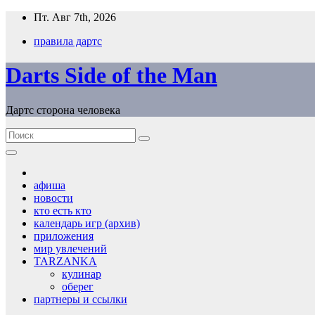
Перейти
Пт. Авг 7th, 2026
к
правила дартс
содержимому
Darts Side of the Man
Дартс сторона человека
афиша
новости
кто есть кто
календарь игр (архив)
приложения
мир увлечений
TARZANKA
кулинар
оберег
партнеры и ссылки