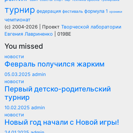
турнир
федерация
формула 1
фестиваль
хроники
чемпионат
(c) 2004-2026 | Проект
Творческой лаборатории
Евгения Лавриненко
| 019BE
You missed
новости
Февраль получился жарким
05.03.2025
admin
новости
Первый детско-родительский
турнир
10.02.2025
admin
новости
Новый год начали с Новой игры!
24.01.2025
admin