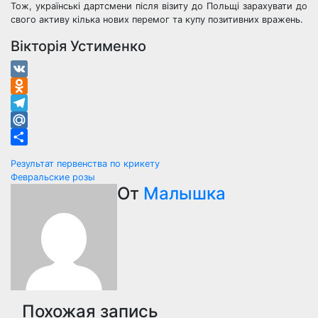
Тож, українські дартсмени після візиту до Польщі зарахувати до
свого активу кілька нових перемог та купу позитивних вражень.
Вікторія Устименко
VK
Odnoklassniki
Telegram
Mail.Ru
Отправить
Навигация
Результат первенства по крикету
Февральские розы
по
От
Малышка
записям
Похожая запись