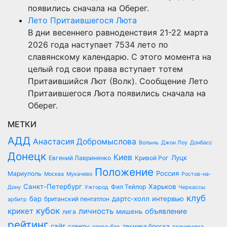
появились сначала на Оберег.
Лето Притаившегося Люта
В дни весеннего равноденствия 21-22 марта
2026 года наступает 7534 лето по
славянскому календарю. С этого момента на
целый год свои права вступает тотем
Притаившийся Лют (Волк). Сообщение Лето
Притаившегося Люта появились сначала на
Оберег.
МЕТКИ
АДД
Анастасия Добромыслова
Волынь
Джон Лоу
Донбасс
Донецк
Киев
Луцк
Евгений Лавриненко
Кривой Рог
Положение
Россия
Мариуполь
Москва
Мукачево
Ростов-на-
Санкт-Петербург
Харьков
Фил Тейлор
Дону
Ужгород
Черкассы
клуб
бар
дартс-холл
интервью
британский пентатлон
арбитр
кубок
крикет
личность
объявление
мишень
лига
рейтинг
сайт
советы
техника броска
спорт-бар
тренировка