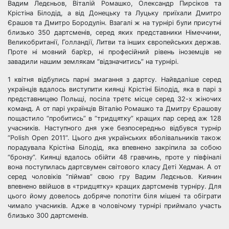
Вадим Ледєньов, Віталій Ромашко, Олександр Пирсіков та
Крістіна Білодід, а від Донецьку та Луцьку приїхали Дмитро
Єрашов та Дмитро Бородулін. Взагалі ж на турнірі були присутні
близько 350 дартсменів, серед яких представники Німеччини,
Великобританії, Голландії, Литви та інших європейських держав.
Проте ні мовний бар’єр, ні професійний рівень іноземців не
завадили нашим землякам “відзначитись” на турнірі.
1 квітня відбулись парні змагання з дартсу. Найвдаліше серед
українців вдалось виступити киянці Крістіні Білодід, яка в парі з
представницею Польщі, посіла третє місце серед 32-х жіночих
команд. А от парі українців Віталію Ромашко та Дмитру Єрашову
пощастило “пробитись” в “тридцятку” кращих пар серед аж 128
учасників. Наступного дня уже безпосередньо відбувся турнір
“Polish Open 2011”. Цього дня українських вболівальників також
порадувала Крістіна Білодід, яка впевнено закріпила за собою
“бронзу”. Киянці вдалось обійти 48 гравчинь, проте у півфіналі
вона поступилась дартсвумен світового класу Деті Хедман. А от
серед чоловіків “піймав” свою гру Вадим Ледєньов. Киянин
впевнено ввійшов в «тридцятку» кращих дартсменів турніру. Для
цього йому довелось добряче попотіти біля мішені та обіграти
чимало учасників. Адже в чоловічому турнірі приймало участь
близько 300 дартсменів.