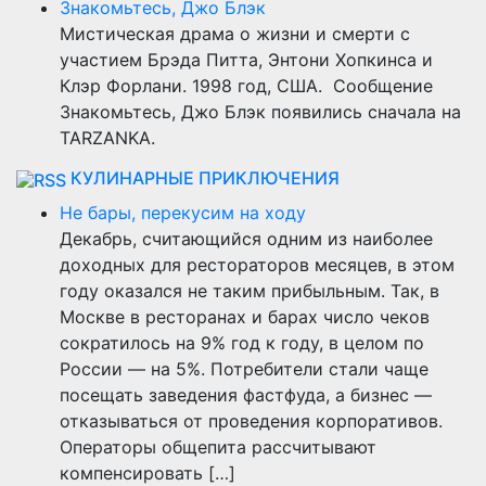
Знакомьтесь, Джо Блэк
Мистическая драма о жизни и смерти с
участием Брэда Питта, Энтони Хопкинса и
Клэр Форлани. 1998 год, США. Сообщение
Знакомьтесь, Джо Блэк появились сначала на
TARZANKA.
КУЛИНАРНЫЕ ПРИКЛЮЧЕНИЯ
Не бары, перекусим на ходу
Декабрь, считающийся одним из наиболее
доходных для рестораторов месяцев, в этом
году оказался не таким прибыльным. Так, в
Москве в ресторанах и барах число чеков
сократилось на 9% год к году, в целом по
России — на 5%. Потребители стали чаще
посещать заведения фастфуда, а бизнес —
отказываться от проведения корпоративов.
Операторы общепита рассчитывают
компенсировать […]