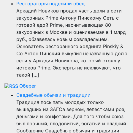
Рестораторы поделили обед
Аркадий Новиков продал часть доли в сети
закусочных Prime Антону Пинскому Сеть с
готовой едой Prime, насчитывающая 80
закусочных в Москве и оцениваемая в 1 млрд
руб., обзавелась новым совладельцем.
Основатель ресторанного холдинга Pinskiy &
Co Антон Пинский выкупил неназванную долю
сети у Аркадия Новикова, который стоял у
истоков Prime. Эксперты не исключают, что
такой […]
Оберег
Свадебные обычаи и традиции
Традиция посыпать молодых только
вышедших из ЗАГСа зерном, лепестками роз,
деньгами и конфетами. Для того чтобы союз
был прочный, плодовитый, богатый и сладкий.
Сообщение Свадебные обычаи и традиции