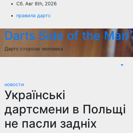
Перейти
Сб. Авг 8th, 2026
к
правила дартс
содержимому
Darts Side of the Man
Дартс сторона человека
новости
Українські
дартсмени в Польщі
не пасли задніх