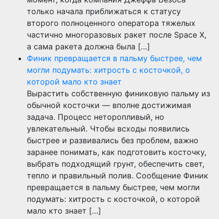
только начала приближаться к статусу
второго полноценного оператора тяжелых
частично многоразовых ракет после Space X,
а сама ракета должна была […]
Финик превращается в пальму быстрее, чем
могли подумать: хитрость с косточкой, о
которой мало кто знает
Вырастить собственную финиковую пальму из
обычной косточки — вполне достижимая
задача. Процесс неторопливый, но
увлекательный. Чтобы всходы появились
быстрее и развивались без проблем, важно
заранее понимать, как подготовить косточку,
выбрать подходящий грунт, обеспечить свет,
тепло и правильный полив. Сообщение Финик
превращается в пальму быстрее, чем могли
подумать: хитрость с косточкой, о которой
мало кто знает […]