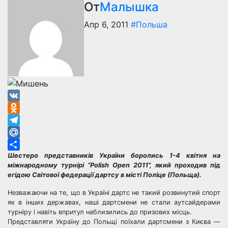
От
Малышка
Апр 6, 2011
#Польша
VK
Odnoklassniki
Telegram
Mail.Ru
Шестеро представників України боролись 1-4 квітня на
Отправить
міжнародному турнірі “Polish Open 2011”, який проходив під
егідою Світової федерації дартсу в місті Поліце (Польща).
Незважаючи на те, що в Україні дартс не такий розвинутий спорт
як в інших державах, наші дартсмени не стали аутсайдерами
турніру і навіть впритул наблизились до призових місць.
Представляти Україну до Польщі поїхали дартсмени з Києва —