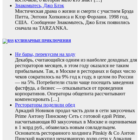
Знакомьтесь, Джо Блэк
Мистическая драма о жизни и смерти с участием Брэда
Питта, Энтони Хопкинса и Клэр Форлани. 1998 год,
США. Сообщение Знакомьтесь, Джо Блэк появились
сначала на TARZANKA.
КУЛИНАРНЫЕ ПРИКЛЮЧЕНИЯ
Не бары, перекусим на ходу
Декабрь, считающийся одним из наиболее доходных для
рестораторов месяцев, в этом году оказался не таким
прибыльным. Так, в Москве в ресторанах и барах число
чеков сократилось на 9% год к году, в целом по России
— на 5%. Потребители стали чаще посещать заведения
фастфуда, а бизнес — отказываться от проведения
корпоративов. Операторы общепита рассчитывают
компенсировать […]
Рестораторы поделили обед
Аркадий Новиков продал часть доли в сети закусочных
Prime Антону Пинскому Сеть с готовой едой Prime,
насчитывающая 80 закусочных в Москве и оцениваемая
в 1 млрд руб., обзавелась новым совладельцем.
Основатель ресторанного холдинга Pinskiy & Co Антон
Пинский выкупил неназванную долю сети у Аркадия