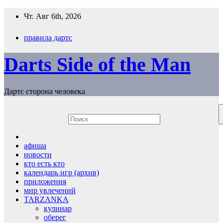
Перейти
Чт. Авг 6th, 2026
к
содержимому
правила дартс
Darts Side of the Man
Дартс сторона человека
афиша
новости
кто есть кто
календарь игр (архив)
приложения
мир увлечений
TARZANKA
кулинар
оберег