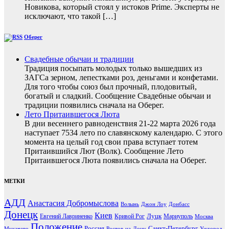
Новикова, который стоял у истоков Prime. Эксперты не
исключают, что такой […]
Оберег
Свадебные обычаи и традиции
Традиция посыпать молодых только вышедших из
ЗАГСа зерном, лепестками роз, деньгами и конфетами.
Для того чтобы союз был прочный, плодовитый,
богатый и сладкий. Сообщение Свадебные обычаи и
традиции появились сначала на Оберег.
Лето Притаившегося Люта
В дни весеннего равноденствия 21-22 марта 2026 года
наступает 7534 лето по славянскому календарю. С этого
момента на целый год свои права вступает тотем
Притаившийся Лют (Волк). Сообщение Лето
Притаившегося Люта появились сначала на Оберег.
МЕТКИ
АДД
Анастасия Добромыслова
Волынь
Джон Лоу
Донбасс
Донецк
Киев
Луцк
Евгений Лавриненко
Кривой Рог
Мариуполь
Москва
Положение
Россия
Санкт-Петербург
Мукачево
Ростов-на-Дону
Ужгород