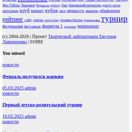
Харьков
бар
дартс-холл
Фил Тейлор
британский пентатлон
Черкассы
арбитр
клуб
кубок
крикет
личность
объявление
интервью
мишень
лига
турнир
рейтинг
сайт
советы
техника броска
спорт-бар
тренировка
чемпионат
формула 1
федерация
фестиваль
хроники
(c) 2004-2026 | Проект
Творческой лаборатории Евгения
Лавриненко
| 019BE
You missed
новости
Февраль получился жарким
05.03.2025
admin
новости
Первый детско-родительский турнир
10.02.2025
admin
новости