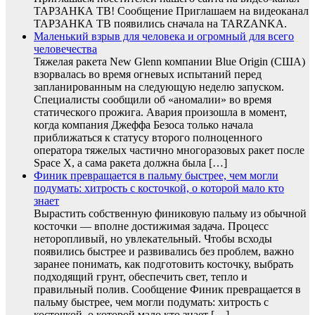
ТАРЗАНКА ТВ! Сообщение Приглашаем на видеоканал
ТАРЗАНКА ТВ появились сначала на TARZANKA.
Маленький взрыв для человека и огромный для всего
человечества
Тяжелая ракета New Glenn компании Blue Origin (США)
взорвалась во время огневых испытаний перед
запланированным на следующую неделю запуском.
Специалисты сообщили об «аномалии» во время
статического прожига. Авария произошла в момент,
когда компания Джеффа Безоса только начала
приближаться к статусу второго полноценного
оператора тяжелых частично многоразовых ракет после
Space X, а сама ракета должна была […]
Финик превращается в пальму быстрее, чем могли
подумать: хитрость с косточкой, о которой мало кто
знает
Вырастить собственную финиковую пальму из обычной
косточки — вполне достижимая задача. Процесс
неторопливый, но увлекательный. Чтобы всходы
появились быстрее и развивались без проблем, важно
заранее понимать, как подготовить косточку, выбрать
подходящий грунт, обеспечить свет, тепло и
правильный полив. Сообщение Финик превращается в
пальму быстрее, чем могли подумать: хитрость с
косточкой, о которой мало кто знает […]