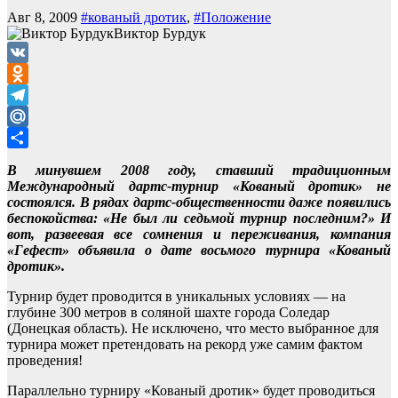
Авг 8, 2009
#кованый дротик
,
#Положение
Виктор Бурдук
VK
Odnoklassniki
Telegram
Mail.Ru
Отправить
В минувшем 2008 году, ставший традиционным
Международный дартс-турнир «Кованый дротик» не
состоялся. В рядах дартс-общественности даже появились
беспокойства: «Не был ли седьмой турнир последним?» И
вот, развеевая все сомнения и переживания, компания
«Гефест» объявила о дате восьмого турнира «Кованый
дротик».
Турнир будет проводится в уникальных условиях — на
глубине 300 метров в соляной шахте города Соледар
(Донецкая область). Не исключено, что место выбранное для
турнира может претендовать на рекорд уже самим фактом
проведения!
Параллельно турниру «Кованый дротик» будет проводиться