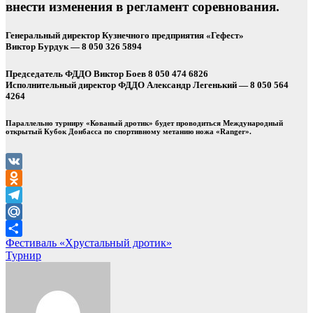
внести изменения в регламент соревнования.
Генеральный директор Кузнечного предприятия «Гефест»
Виктор Бурдук — 8 050 326 5894
Председатель ФДДО Виктор Боев 8 050 474 6826
Исполнительный директор ФДДО Александр Легенький — 8 050 564
4264
Параллельно турниру «Кованый дротик» будет проводиться Международный
открытый Кубок Донбасса по спортивному метанию ножа «Ranger».
VK
Odnoklassniki
Telegram
Mail.Ru
Навигация
Фестиваль «Хрустальный дротик»
Отправить
Турнир
по
записям