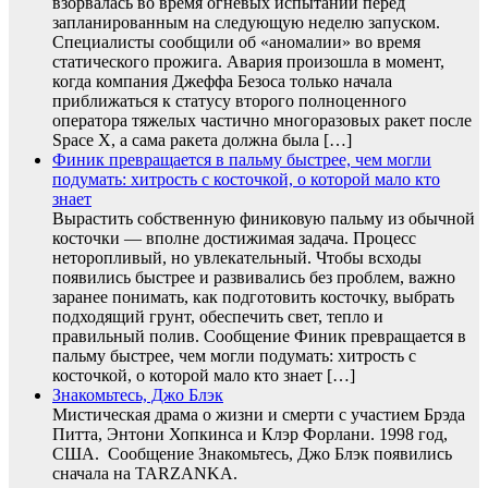
взорвалась во время огневых испытаний перед
запланированным на следующую неделю запуском.
Специалисты сообщили об «аномалии» во время
статического прожига. Авария произошла в момент,
когда компания Джеффа Безоса только начала
приближаться к статусу второго полноценного
оператора тяжелых частично многоразовых ракет после
Space X, а сама ракета должна была […]
Финик превращается в пальму быстрее, чем могли
подумать: хитрость с косточкой, о которой мало кто
знает
Вырастить собственную финиковую пальму из обычной
косточки — вполне достижимая задача. Процесс
неторопливый, но увлекательный. Чтобы всходы
появились быстрее и развивались без проблем, важно
заранее понимать, как подготовить косточку, выбрать
подходящий грунт, обеспечить свет, тепло и
правильный полив. Сообщение Финик превращается в
пальму быстрее, чем могли подумать: хитрость с
косточкой, о которой мало кто знает […]
Знакомьтесь, Джо Блэк
Мистическая драма о жизни и смерти с участием Брэда
Питта, Энтони Хопкинса и Клэр Форлани. 1998 год,
США. Сообщение Знакомьтесь, Джо Блэк появились
сначала на TARZANKA.