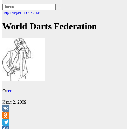
партнеры и ссылки
World Darts Federation
От
en
Июл 2, 2009
VK
Odnoklassniki
Telegram