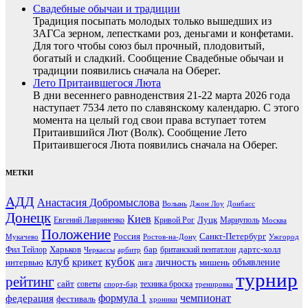
Свадебные обычаи и традиции
Традиция посыпать молодых только вышедших из
ЗАГСа зерном, лепестками роз, деньгами и конфетами.
Для того чтобы союз был прочный, плодовитый,
богатый и сладкий. Сообщение Свадебные обычаи и
традиции появились сначала на Оберег.
Лето Притаившегося Люта
В дни весеннего равноденствия 21-22 марта 2026 года
наступает 7534 лето по славянскому календарю. С этого
момента на целый год свои права вступает тотем
Притаившийся Лют (Волк). Сообщение Лето
Притаившегося Люта появились сначала на Оберег.
МЕТКИ
АДД
Анастасия Добромыслова
Волынь
Джон Лоу
Донбасс
Донецк
Киев
Луцк
Евгений Лавриненко
Кривой Рог
Мариуполь
Москва
Положение
Россия
Санкт-Петербург
Мукачево
Ростов-на-Дону
Ужгород
Харьков
бар
дартс-холл
Фил Тейлор
британский пентатлон
Черкассы
арбитр
клуб
кубок
крикет
личность
объявление
интервью
мишень
лига
турнир
рейтинг
сайт
советы
техника броска
спорт-бар
тренировка
чемпионат
формула 1
федерация
фестиваль
хроники