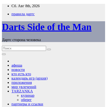
Перейти
Сб. Авг 8th, 2026
к
правила дартс
содержимому
Darts Side of the Man
Дартс сторона человека
афиша
новости
кто есть кто
календарь игр (архив)
приложения
мир увлечений
TARZANKA
кулинар
оберег
партнеры и ссылки