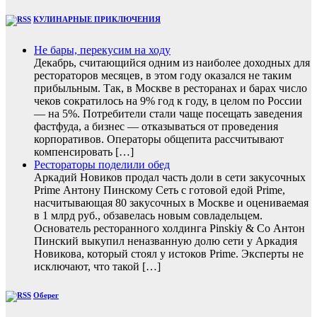
КУЛИНАРНЫЕ ПРИКЛЮЧЕНИЯ
Не бары, перекусим на ходу
Декабрь, считающийся одним из наиболее доходных для
рестораторов месяцев, в этом году оказался не таким
прибыльным. Так, в Москве в ресторанах и барах число
чеков сократилось на 9% год к году, в целом по России
— на 5%. Потребители стали чаще посещать заведения
фастфуда, а бизнес — отказываться от проведения
корпоративов. Операторы общепита рассчитывают
компенсировать […]
Рестораторы поделили обед
Аркадий Новиков продал часть доли в сети закусочных
Prime Антону Пинскому Сеть с готовой едой Prime,
насчитывающая 80 закусочных в Москве и оцениваемая
в 1 млрд руб., обзавелась новым совладельцем.
Основатель ресторанного холдинга Pinskiy & Co Антон
Пинский выкупил неназванную долю сети у Аркадия
Новикова, который стоял у истоков Prime. Эксперты не
исключают, что такой […]
Оберег