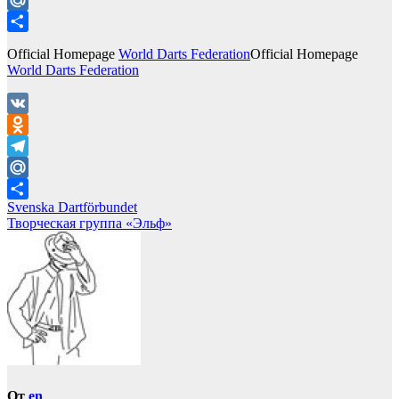
Mail.Ru
Отправить
Official Homepage
World Darts Federation
Official Homepage
World Darts Federation
VK
Odnoklassniki
Telegram
Mail.Ru
Навигация
Svenska Dartförbundet
Отправить
Творческая группа «Эльф»
по
записям
От
en