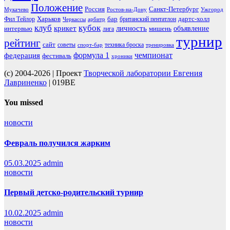
Положение
Россия
Санкт-Петербург
Мукачево
Ростов-на-Дону
Ужгород
Харьков
бар
дартс-холл
Фил Тейлор
британский пентатлон
Черкассы
арбитр
клуб
кубок
крикет
личность
объявление
интервью
мишень
лига
турнир
рейтинг
сайт
советы
техника броска
спорт-бар
тренировка
чемпионат
формула 1
федерация
фестиваль
хроники
(c) 2004-2026 | Проект
Творческой лаборатории Евгения
Лавриненко
| 019BE
You missed
новости
Февраль получился жарким
05.03.2025
admin
новости
Первый детско-родительский турнир
10.02.2025
admin
новости