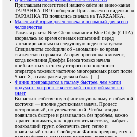
Приглашаем посетителей нашего сайта на видео-канал
ТАРЗАНКА ТВ! Сообщение Приглашаем на видеоканал
ТАРЗАНКА ТВ появились сначала на TARZANKA.
Маленький взрыв для человека и огромный для всего
человечества
Тяжелая ракета New Glenn компании Blue Origin (США)
взорвалась во время огневых испытаний перед
запланированным на следующую неделю запуском.
Специалисты сообщили об «аномалии» во время
статического прожига. Авария произошла в момент,
когда компания Джеффа Безоса только начала
приближаться к статусу второго полноценного
оператора тяжелых частично многоразовых ракет после
Space X, а сама ракета должна была […]
Финик превращается в пальму быстрее, чем могли
подумать: хитрость с косточкой, о которой мало кто
знает
Вырастить собственную финиковую пальму из обычной
косточки — вполне достижимая задача. Процесс
неторопливый, но увлекательный. Чтобы всходы
появились быстрее и развивались без проблем, важно
заранее понимать, как подготовить косточку, выбрать
подходящий грунт, обеспечить свет, тепло и
правильный полив. Сообщение Финик превращается в