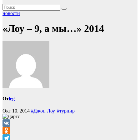
новости
«Лоу – 9, а мы…» 2014
От
leg
Окт 10, 2014
#Джон Лоу
,
#турнир
VK
Odnoklassniki