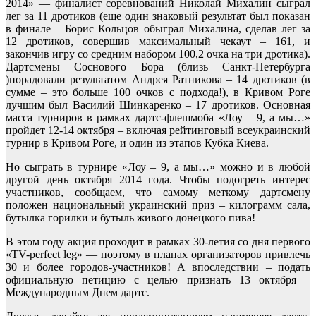
2014» — финалист соревнований Николай Михалин сыграл
лег за 11 дротиков (еще один знаковый результат был показан
в финале – Борис Кольцов обыграл Михалина, сделав лег за
12 дротиков, совершив максимальный чекаут – 161, и
закончив игру со средним набором 100,2 очка на три дротика).
Дартсмены Соснового Бора (близь Санкт-Петербурга
)порадовали результатом Андрея Ратникова – 14 дротиков (в
сумме – это больше 100 очков с подхода!), в Кривом Роге
лучшим был Василий Шинкаренко – 17 дротиков. Основная
масса турниров в рамках дартс-флешмоба «Лоу – 9, а мы…»
пройдет 12-14 октября – включая рейтинговый всеукраинский
турнир в Кривом Роге, и один из этапов Кубка Киева.
Но сыграть в турнире «Лоу – 9, а мы…» можно и в любой
другой день октября 2014 года. Чтобы подогреть интерес
участников, сообщаем, что самому меткому дартсмену
положен национальный украинский приз – килограмм сала,
бутылка горилки и бутыль живого донецкого пива!
В этом году акция проходит в рамках 30-летия со дня первого
«TV-perfect leg» — поэтому в планах организаторов привлечь
30 и более городов-участников! А впоследствии – подать
официальную петицию с целью признать 13 октября –
Международным Днем дартс.