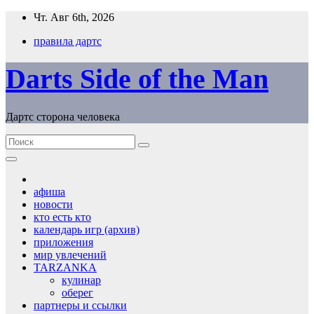
Перейти
Чт. Авг 6th, 2026
к
правила дартс
содержимому
Darts Side of the Man
Дартс сторона человека
афиша
новости
кто есть кто
календарь игр (архив)
приложения
мир увлечений
TARZANKA
кулинар
оберег
партнеры и ссылки