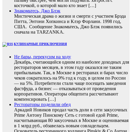
пальму быстрее, чем могли подумать: хитрость с
косточкой, о которой мало кто знает […]
Знакомьтесь, Джо Блэк
Мистическая драма о жизни и смерти с участием Брэда
Питта, Энтони Хопкинса и Клэр Форлани. 1998 год,
США. Сообщение Знакомьтесь, Джо Блэк появились
сначала на TARZANKA.
КУЛИНАРНЫЕ ПРИКЛЮЧЕНИЯ
Не бары, перекусим на ходу
Декабрь, считающийся одним из наиболее доходных для
рестораторов месяцев, в этом году оказался не таким
прибыльным. Так, в Москве в ресторанах и барах число
чеков сократилось на 9% год к году, в целом по России
— на 5%. Потребители стали чаще посещать заведения
фастфуда, а бизнес — отказываться от проведения
корпоративов. Операторы общепита рассчитывают
компенсировать […]
Рестораторы поделили обед
Аркадий Новиков продал часть доли в сети закусочных
Prime Антону Пинскому Сеть с готовой едой Prime,
насчитывающая 80 закусочных в Москве и оцениваемая
в 1 млрд руб., обзавелась новым совладельцем.
Основатель ресторанного холдинга Pinskiy & Co Антон