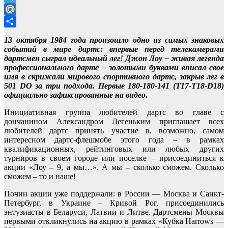
Telegram
Mail.Ru
Отправить
13 октября 1984 года произошло одно из самых знаковых
событий в мире дартс: впервые перед телекамерами
дартсмен сыграл идеальный лег! Джон Лоу – живая легенда
профессионального дартс – золотыми буквами вписал свое
имя в скрижали мирового спортивного дартс, закрыв лег в
501 DO за три подхода. Первые 180-180-141 (T17-T18-D18)
официально зафиксированные на видео.
Инициативная группа любителей дартс во главе с
дончанином Александром Легеньким приглашает всех
любителей дартс принять участие в, возможно, самом
интересном дартс-флешмобе этого года – в рамках
квалификационных, рейтинговых или любых других
турниров в своем городе или поселке – присоединиться к
акции «Лоу – 9, а мы…». А мы – сколько сможем. Сколько
сможем – то и наше!
Почин акции уже поддержали: в России — Москва и Санкт-
Петербург, в Украине – Кривой Рог, присоединились
энтузиасты в Беларуси, Латвии и Литве. Дартсмены Москвы
первыми откликнулись на акцию в рамках «Кубка Harrows —