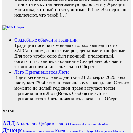
Пинский выкупил неназванную долю сети у Аркадия
Новикова, который стоял у истоков Prime. Эксперты не
исключают, что такой […]
Оберег
Свадебные обычаи и традиции
Традиция посыпать молодых только вышедших из
ЗАГСа зерном, лепестками роз, деньгами и конфетами.
Для того чтобы союз был прочный, плодовитый,
богатый и сладкий. Сообщение Свадебные обычаи и
традиции появились сначала на Оберег.
Лето Притаившегося Люта
В дни весеннего равноденствия 21-22 марта 2026 года
наступает 7534 лето по славянскому календарю. С этого
момента на целый год свои права вступает тотем
Притаившийся Лют (Волк). Сообщение Лето
Притаившегося Люта появились сначала на Оберег.
МЕТКИ
АДД
Анастасия Добромыслова
Волынь
Джон Лоу
Донбасс
Донецк
Киев
Луцк
Евгений Лавриненко
Кривой Рог
Мариуполь
Москва