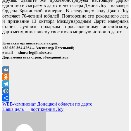
Друзья, давайте же продемонстрируем настоящее дартс-
единство и сыграем в дартс в честь сэра Джона Лоу – кавалера
Ордена Британской империи. В следующем году Джон Лоу
отмечает 70-летний юбилей. Повторение его рекордного лега
и признание 13 октября Международным Дартс наверняка
станет лучшим подарком прославленному английскому
дартсмену, вписавшему свое имя в мировую историю дартс.
Контакты организаторов акции:
+38 050 564 4264 – Александр Легенький;
e-mail — shura-leg@inbox.ru
Дартсмены всех стран, объединяйтесь!
VK
Odnoklassniki
Telegram
Mail.Ru
Навигация
WEB-чемпионат Донецкой области по дартс
Отправить
Наша цель — достижения Лоу
по
записям