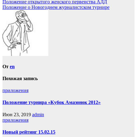
Навигация
Положение открытого женского первенства АДД
Отправить
Положение о Новогоднем журналистском турнире
по
записям
От
en
Похожая запись
приложения
Положение турнира «Кубок Амазонок 2012»
Июн 23, 2019
admin
приложения
Новый рейтинг 15.02.15