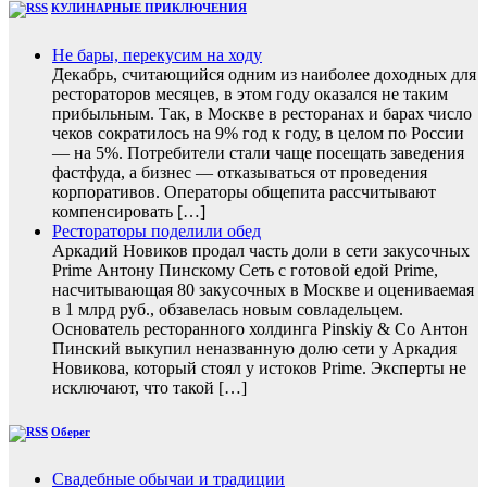
КУЛИНАРНЫЕ ПРИКЛЮЧЕНИЯ
Не бары, перекусим на ходу
Декабрь, считающийся одним из наиболее доходных для
рестораторов месяцев, в этом году оказался не таким
прибыльным. Так, в Москве в ресторанах и барах число
чеков сократилось на 9% год к году, в целом по России
— на 5%. Потребители стали чаще посещать заведения
фастфуда, а бизнес — отказываться от проведения
корпоративов. Операторы общепита рассчитывают
компенсировать […]
Рестораторы поделили обед
Аркадий Новиков продал часть доли в сети закусочных
Prime Антону Пинскому Сеть с готовой едой Prime,
насчитывающая 80 закусочных в Москве и оцениваемая
в 1 млрд руб., обзавелась новым совладельцем.
Основатель ресторанного холдинга Pinskiy & Co Антон
Пинский выкупил неназванную долю сети у Аркадия
Новикова, который стоял у истоков Prime. Эксперты не
исключают, что такой […]
Оберег
Свадебные обычаи и традиции