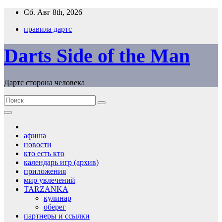
Перейти
Сб. Авг 8th, 2026
к
правила дартс
содержимому
Darts Side of the Man
Дартс сторона человека
афиша
новости
кто есть кто
календарь игр (архив)
приложения
мир увлечений
TARZANKA
кулинар
оберег
партнеры и ссылки