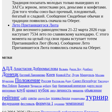
Традиция посыпать молодых только вышедших из
ЗАГСа зерном, лепестками роз, деньгами и конфетами.
Для того чтобы союз был прочный, плодовитый,
богатый и сладкий. Сообщение Свадебные обычаи и
традиции появились сначала на Оберег.
Лето Притаившегося Люта
В дни весеннего равноденствия 21-22 марта 2026 года
наступает 7534 лето по славянскому календарю. С этого
момента на целый год свои права вступает тотем
Притаившийся Лют (Волк). Сообщение Лето
Притаившегося Люта появились сначала на Оберег.
МЕТКИ
АДД
Анастасия Добромыслова
Волынь
Джон Лоу
Донбасс
Донецк
Киев
Луцк
Евгений Лавриненко
Кривой Рог
Мариуполь
Москва
Положение
Россия
Санкт-Петербург
Мукачево
Ростов-на-Дону
Ужгород
Харьков
бар
дартс-холл
Фил Тейлор
британский пентатлон
Черкассы
арбитр
клуб
кубок
крикет
личность
объявление
интервью
мишень
лига
турнир
рейтинг
сайт
советы
техника броска
спорт-бар
тренировка
чемпионат
формула 1
федерация
фестиваль
хроники