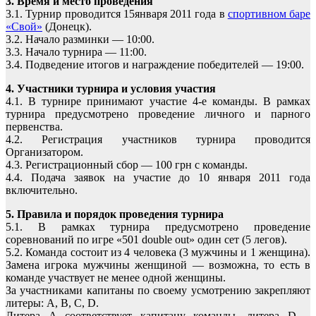
3. Время и место проведения
3.1. Турнир проводится 15января 2011 года в
спортивном баре
«Свой»
(Донецк).
3.2. Начало разминки — 10:00.
3.3. Начало турнира — 11:00.
3.4. Подведение итогов и награждение победителей — 19:00.
4. Участники турнира и условия участия
4.1. В турнире принимают участие 4-е команды. В рамках
турнира предусмотрено проведение личного и парного
первенства.
4.2. Регистрация участников турнира проводится
Организатором.
4.3. Регистрационный сбор — 100 грн с команды.
4.4. Подача заявок на участие до 10 января 2011 года
включительно.
5. Правила и порядок проведения турнира
5.1. В рамках турнира предусмотрено проведение
соревнований по игре «501 double out» один сет (5 легов).
5.2. Команда состоит из 4 человека (3 мужчины и 1 женщина).
Замена игрока мужчины женщиной — возможна, то есть в
команде участвует не менее одной женщины.
За участниками капитаны по своему усмотрению закрепляют
литеры: A, B, C, D.
Литера A соответствует капитану команды, литера D –