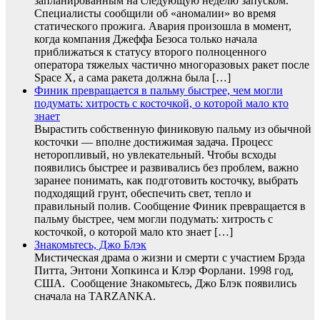
запланированным на следующую неделю запуском.
Специалисты сообщили об «аномалии» во время
статического прожига. Авария произошла в момент,
когда компания Джеффа Безоса только начала
приближаться к статусу второго полноценного
оператора тяжелых частично многоразовых ракет после
Space X, а сама ракета должна была […]
Финик превращается в пальму быстрее, чем могли
подумать: хитрость с косточкой, о которой мало кто
знает
Вырастить собственную финиковую пальму из обычной
косточки — вполне достижимая задача. Процесс
неторопливый, но увлекательный. Чтобы всходы
появились быстрее и развивались без проблем, важно
заранее понимать, как подготовить косточку, выбрать
подходящий грунт, обеспечить свет, тепло и
правильный полив. Сообщение Финик превращается в
пальму быстрее, чем могли подумать: хитрость с
косточкой, о которой мало кто знает […]
Знакомьтесь, Джо Блэк
Мистическая драма о жизни и смерти с участием Брэда
Питта, Энтони Хопкинса и Клэр Форлани. 1998 год,
США. Сообщение Знакомьтесь, Джо Блэк появились
сначала на TARZANKA.