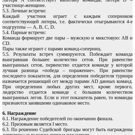
участнице-женщине.
5.3. Личные встречи:
Каждый участник играет с каждым соперником
соответствующей литеры, т.е. фактически отыгрываются 4-е
подгруппы — A, B, C, D.
5.4. Парные встречи:
Команда формирует две пары – мужскую и микстовую: AB и
CD.
Пары также играют с парами команд-соперниц.
5.5. Результаты встреч суммируются. Побеждает команда
выигравшая большее количество сетов. При равенстве
выигранных сетов, первенство отдается команде у которой
лучшая разница «победа – поражение». При равенстве
последнего показателя, для определения победителя турнира
назначается решающий сет между парами AD данных команд.
При определении любых других мест, кроме первого,
лидерство отдается команде с большим количеством
выигранных легов. Если и этот показатель равен, то команды
признаются занявшими одинаковое место.
6. Награждение
6.1. Награждение победителей по окончании финала.
6.2. Призовым является I место.
6.3. По решению Судейской бригады могут быть награждены
дартсмены за высокие личные показатели.