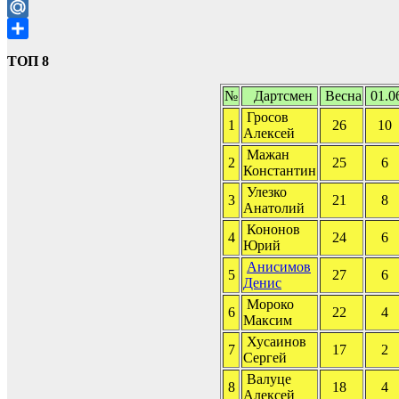
Telegram
Mail.Ru
Отправить
ТОП 8
№
Дартсмен
Весна
01.0
Гросов
1
26
10
Алексей
Мажан
2
25
6
Константин
Улезко
3
21
8
Анатолий
Кононов
4
24
6
Юрий
Анисимов
5
27
6
Денис
Мороко
6
22
4
Максим
Хусаинов
7
17
2
Сергей
Валуце
8
18
4
Алексей