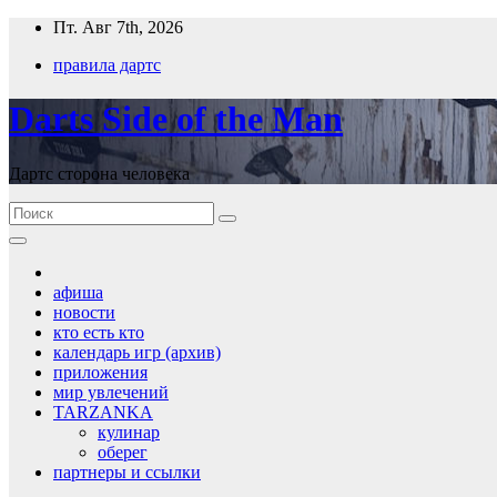
Перейти
Пт. Авг 7th, 2026
к
правила дартс
содержимому
Darts Side of the Man
Дартс сторона человека
афиша
новости
кто есть кто
календарь игр (архив)
приложения
мир увлечений
TARZANKA
кулинар
оберег
партнеры и ссылки