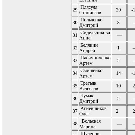
Плясуля
29
20
-
Станислав
Польченко
30
8
Дмитрий
Сидельникова
31
—
Анна
Белянин
32
1
Андрей
Пасичниченко
33
5
Артем
Смищенко
34
14
-
Артем
Третьяк
35
10
2
Вячеслав
Чумак
36
5
Дмитрий
Агневщиков
37
2
2
Олег
Вольская
38
—
Марина
Шулепов