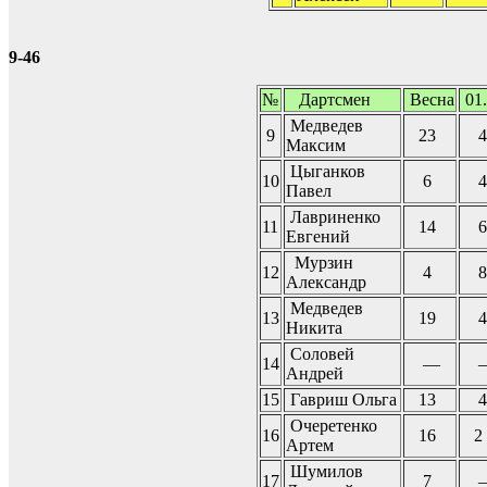
9-46
№
Дартсмен
Весна
01.
Медведев
9
23
4
Максим
Цыганков
10
6
4
Павел
Лавриненко
11
14
6
Евгений
Мурзин
12
4
8
Александр
Медведев
13
19
4
Никита
Соловей
14
—
Андрей
15
Гавриш Ольга
13
4
Очеретенко
16
16
2
Артем
Шумилов
17
7