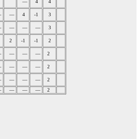
—
4
4
—
—
4
-1
3
—
—
—
—
3
2
-1
-1
2
—
—
—
—
2
—
—
—
—
2
—
—
—
—
2
—
—
—
—
2