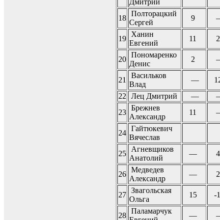
Дмитрий
Полторацкий
18
9
Сергей
Ханин
19
11
2
Евгений
Пономаренко
20
2
Денис
Васильков
21
—
1
Влад
22
Лец Дмитрий
—
Брежнев
23
11
Александр
Гайтюкевич
24
Вячеслав
Агневщиков
25
—
4
Анатолий
Медведев
26
—
2
Александр
Звагольская
27
15
-
Ольга
Паламарчук
28
—
Евгений