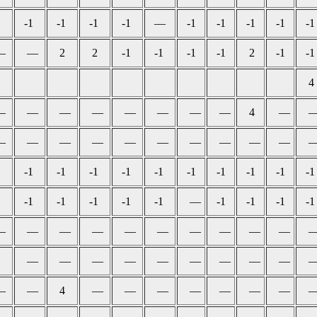
1
-1
-1
-1
-1
—
-1
-1
-1
-1
-1
—
—
2
2
-1
-1
-1
-1
2
-1
-1
4
—
—
—
—
—
—
—
—
4
—
—
—
—
—
—
—
—
—
—
—
1
-1
-1
-1
-1
-1
-1
-1
-1
-1
-1
-1
-1
-1
-1
-1
—
-1
-1
-1
-1
—
—
—
—
—
—
—
—
—
—
—
—
—
—
—
—
—
—
—
—
—
4
—
—
—
—
—
—
—