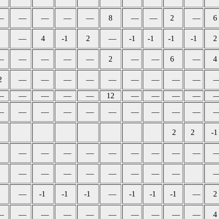
—
—
—
—
—
8
—
—
2
—
6
—
4
-1
2
—
-1
-1
-1
-1
2
—
—
—
—
—
2
—
—
6
—
4
2
—
—
—
—
—
—
—
—
—
—
—
—
—
—
12
—
—
—
—
—
—
—
—
—
—
—
—
—
—
2
2
-1
—
—
—
—
—
—
—
—
—
—
—
—
—
—
—
—
—
1
—
-1
-1
-1
—
-1
-1
-1
—
2
—
—
—
—
—
—
—
—
—
—
4