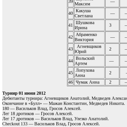
39
—
Максим
Какуша
40
—
Светлана
Шушкова
41
3
Ирина
Абраменко
42
—
Виктория
Агневщиков
43
2
Юрий
Вольский
44
—
Артем
Лопухова
45
2
Анна
46
Чумак Анна
2
Турнир 01 июня 2012
Дебютанты турнира: Агневщиков Анатолий, Медведев Алекса
Окончание в «Булл» — Мажан Константин, Медведев Никита.
180 — Васильков Влад, Гросов Алексей.
Лег 18 дротиков — Гросов Алексей.
Лег 17 дротиков — Васильков Влад, Улезко Анатолий.
Checkout 133 — Васильков Влад, Гросов Алексей.