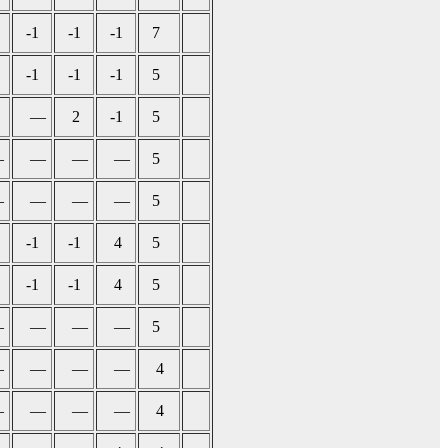
-1
-1
-1
7
-1
-1
-1
5
—
2
-1
5
—
—
—
—
5
—
—
—
—
5
-1
-1
4
5
-1
-1
4
5
—
—
—
—
5
—
—
—
—
4
—
—
—
—
4