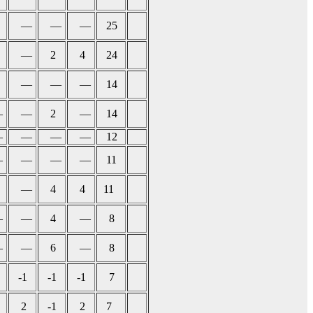
—
—
—
25
—
2
4
24
—
—
—
14
—
—
2
—
14
—
—
—
—
12
—
—
—
—
11
—
4
4
11
—
—
4
—
8
—
—
6
—
8
-1
-1
-1
7
2
-1
2
7