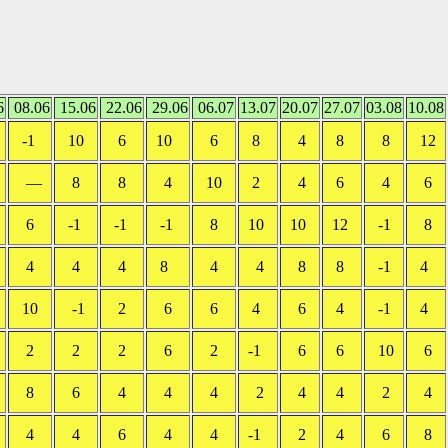
6
08.06
15.06
22.06
29.06
06.07
13.07
20.07
27.07
03.08
10.08
-1
10
6
10
6
8
4
8
8
12
—
8
8
4
10
2
4
6
4
6
6
-1
-1
-1
8
10
10
12
-1
8
4
4
4
8
4
4
8
8
-1
4
10
-1
2
6
6
4
6
4
-1
4
2
2
2
6
2
-1
6
6
10
6
8
6
4
4
4
2
4
4
2
4
4
4
6
4
4
-1
2
4
6
8