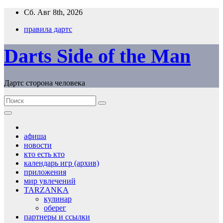
Перейти
Сб. Авг 8th, 2026
к
правила дартс
содержимому
Darts Side of the Man
Дартс сторона человека
афиша
новости
кто есть кто
календарь игр (архив)
приложения
мир увлечений
TARZANKA
кулинар
оберег
партнеры и ссылки