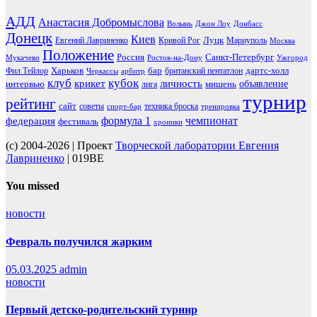
АДД
Анастасия Добромыслова
Волынь
Джон Лоу
Донбасс
Донецк
Киев
Луцк
Евгений Лавриненко
Кривой Рог
Мариуполь
Москва
Положение
Россия
Санкт-Петербург
Мукачево
Ростов-на-Дону
Ужгород
Харьков
бар
дартс-холл
Фил Тейлор
британский пентатлон
Черкассы
арбитр
клуб
кубок
крикет
личность
объявление
интервью
мишень
лига
турнир
рейтинг
сайт
советы
техника броска
спорт-бар
тренировка
чемпионат
формула 1
федерация
фестиваль
хроники
(c) 2004-2026 | Проект
Творческой лаборатории Евгения
Лавриненко
| 019BE
You missed
новости
Февраль получился жарким
05.03.2025
admin
новости
Первый детско-родительский турнир