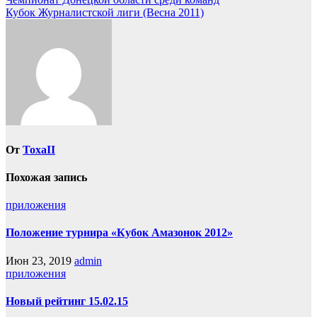
Навигация
Отправить
Кубок Журналистской лиги (Весна 2011)
по
записям
От
ToxaII
Похожая запись
приложения
Положение турнира «Кубок Амазонок 2012»
Июн 23, 2019
admin
приложения
Новый рейтинг 15.02.15