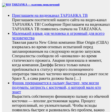
TARZANKA — маятник приключений
Приглашаем на видеоканал ТАРЗАНКА ТВ
Приглашаем посетителей нашего сайта на видео-канал
ТАРЗАНКА ТВ! Сообщение Приглашаем на видеоканал
ТАРЗАНКА ТВ появились сначала на TARZANKA.
Маленький взрыв для человека и огромный для всего
человечества
Тяжелая ракета New Glenn компании Blue Origin (США)
взорвалась во время огневых испытаний перед
запланированным на следующую неделю запуском.
Специалисты сообщили об «аномалии» во время
статического прожига. Авария произошла в момент,
когда компания Джеффа Безоса только начала
приближаться к статусу второго полноценного
оператора тяжелых частично многоразовых ракет после
Space X, а сама ракета должна была […]
Финик превращается в пальму быстрее, чем могли
подумать: хитрость с косточкой, о которой мало кто
знает
Вырастить собственную финиковую пальму из обычной
косточки — вполне достижимая задача. Процесс
неторопливый, но увлекательный. Чтобы всходы
появились быстрее и развивались без проблем, важно