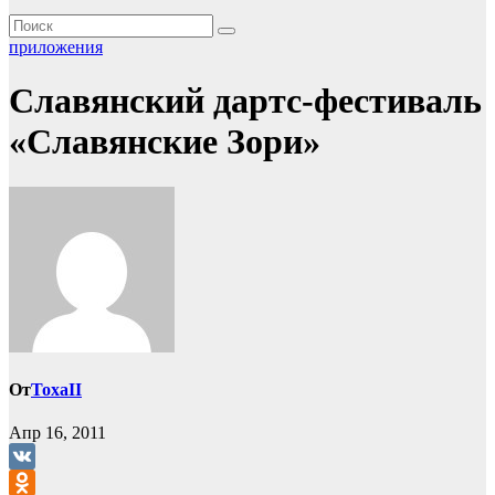
приложения
Славянский дартс-фестиваль
«Славянские Зори»
От
ToxaII
Апр 16, 2011
VK