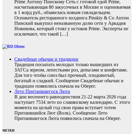
Prime Антону Пинскому Сеть с готовой едой Prime,
насчитывающая 80 закусочных в Москве и оцениваемая
в 1 млрд руб., обзавелась новым совладельцем.
Основатель ресторанного холдинга Pinskiy & Co Антон
Пинский выкупил неназванную долю сети у Аркадия
Новикова, который стоял у истоков Prime. Эксперты не
исключают, что такой […]
Оберег
Свадебные обычаи и традиции
Традиция посыпать молодых только вышедших из
ЗАГСа зерном, лепестками роз, деньгами и конфетами.
Для того чтобы союз был прочный, плодовитый,
богатый и сладкий. Сообщение Свадебные обычаи и
традиции появились сначала на Оберег.
Лето Притаившегося Люта
В дни весеннего равноденствия 21-22 марта 2026 года
наступает 7534 лето по славянскому календарю. С этого
момента на целый год свои права вступает тотем
Притаившийся Лют (Волк). Сообщение Лето
Притаившегося Люта появились сначала на Оберег.
МЕТКИ