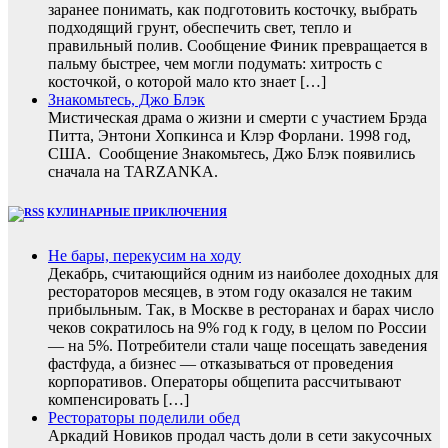
заранее понимать, как подготовить косточку, выбрать
подходящий грунт, обеспечить свет, тепло и
правильный полив. Сообщение Финик превращается в
пальму быстрее, чем могли подумать: хитрость с
косточкой, о которой мало кто знает […]
Знакомьтесь, Джо Блэк
Мистическая драма о жизни и смерти с участием Брэда
Питта, Энтони Хопкинса и Клэр Форлани. 1998 год,
США. Сообщение Знакомьтесь, Джо Блэк появились
сначала на TARZANKA.
КУЛИНАРНЫЕ ПРИКЛЮЧЕНИЯ
Не бары, перекусим на ходу
Декабрь, считающийся одним из наиболее доходных для
рестораторов месяцев, в этом году оказался не таким
прибыльным. Так, в Москве в ресторанах и барах число
чеков сократилось на 9% год к году, в целом по России
— на 5%. Потребители стали чаще посещать заведения
фастфуда, а бизнес — отказываться от проведения
корпоративов. Операторы общепита рассчитывают
компенсировать […]
Рестораторы поделили обед
Аркадий Новиков продал часть доли в сети закусочных