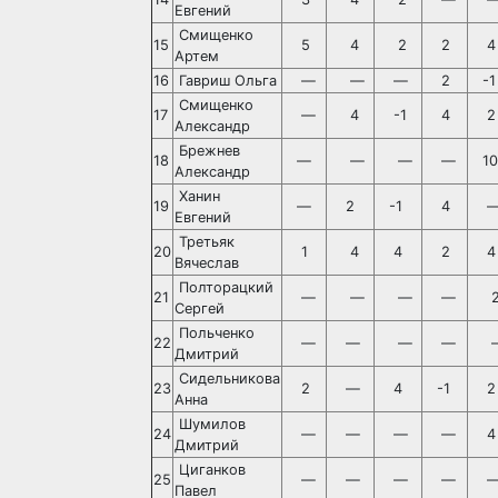
Евгений
Смищенко
15
5
4
2
2
4
Артем
16
Гавриш Ольга
—
—
—
2
-1
Смищенко
17
—
4
-1
4
2
Александр
Брежнев
18
—
—
—
—
10
Александр
Ханин
19
—
2
-1
4
Евгений
Третьяк
20
1
4
4
2
4
Вячеслав
Полторацкий
21
—
—
—
—
Сергей
Польченко
22
—
—
—
—
Дмитрий
Сидельникова
23
2
—
4
-1
2
Анна
Шумилов
24
—
—
—
—
4
Дмитрий
Циганков
25
—
—
—
—
Павел