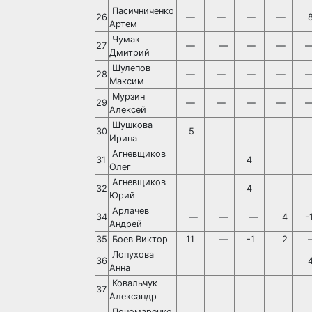
Пасичниченко
26
—
—
—
—
Артем
Чумак
27
—
—
—
—
Дмитрий
Шулепов
28
—
—
—
—
Максим
Мурзин
29
—
—
—
—
Алексей
Шушкова
30
5
Ирина
Агневщиков
31
4
Олег
Агневщиков
32
4
Юрий
Арлачев
34
—
—
—
4
-
Андрей
35
Боев Виктор
11
—
-1
2
Лопухова
36
Анна
Ковальчук
37
Александр
Пономаренко