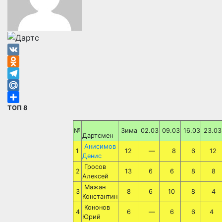
VK
Odnoklassniki
Telegram
Mail.Ru
ТОП 8
Отправить
№
Зима
02.03
09.03
16.03
23.03
Дартсмен
Анисимов
1
12
—
8
6
12
Денис
Гросов
2
13
6
6
8
8
Алексей
Мажан
3
8
6
10
8
4
Константин
Кононов
4
6
—
6
6
4
Юрий