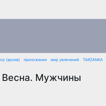
гр (архив)
приложения
мир увлечений
TARZANKA
. Весна. Мужчины