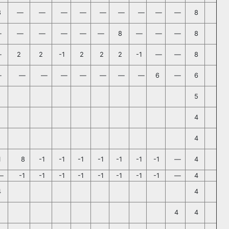
8
—
—
—
—
—
—
—
—
—
8
—
—
—
—
—
—
8
—
—
—
8
—
2
2
-1
2
2
2
-1
—
—
8
—
—
—
—
—
—
—
—
6
—
6
5
4
4
1
8
-1
-1
-1
-1
-1
-1
-1
—
4
—
-1
-1
-1
-1
-1
-1
-1
-1
—
4
4
4
4
4