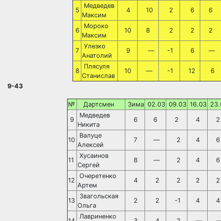
Медведев
5
4
10
2
6
6
Максим
Мороко
6
10
8
2
2
2
Максим
Улезко
7
9
—
-1
6
—
Анатолий
Плясуля
8
10
—
-1
12
6
Станислав
9-43
№
Дартсмен
Зима
02.03
09.03
16.03
23.
Медведев
9
6
6
2
4
2
Никита
Валуце
10
7
—
2
4
6
Алексей
Хусаинов
11
8
—
2
4
6
Сергей
Очеретенко
12
4
2
2
2
2
Артем
Звагольская
13
2
2
-1
4
4
Ольга
Лавриненко
14
3
4
2
—