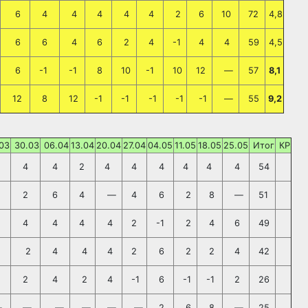
6
4
4
4
4
4
2
6
10
72
4,8
6
6
4
6
2
4
-1
4
4
59
4,5
6
-1
-1
8
10
-1
10
12
—
57
8,1
12
8
12
-1
-1
-1
-1
-1
—
55
9,2
03
30.03
06.04
13.04
20.04
27.04
04.05
11.05
18.05
25.05
Итог
КР
4
4
2
4
4
4
4
4
4
54
2
6
4
—
4
6
2
8
—
51
4
4
4
4
2
-1
2
4
6
49
2
4
4
4
2
6
2
2
4
42
2
4
2
4
-1
6
-1
-1
2
26
—
—
—
—
—
—
2
6
8
—
25