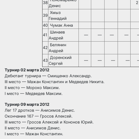
38
2
Денис
Хмыз
39
Геннадий
40
Чумак Анна
Шинаев
41
—
—
—
—
Андрей
Белянин
42
Андрей
Доренский
43
—
—
—
—
Сергей
Турнир 02 марта 2012
Дебютант турнира — Смищенко Александр.
III место — Мажан Константин и Медведев Никита.
II место — Мороко Максим.
I место — Медведев Максим.
Турнир 09 марта 2012
Лег 17 дротков — Анисимов Денис.
Окончание 167 — Гросов Алексей.
III место — Гросов Алексей и Кононов Юрий.
II место — Анисимов Денис.
I место — Мажан Константин.