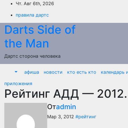
Перейти
Чт. Авг 6th, 2026
к
правила дартс
содержимому
Darts Side of
the Man
Дартс сторона человека
афиша
новости
кто есть кто
календарь и
приложения
Рейтинг АДД — 2012
От
admin
Мар 3, 2012
#рейтинг