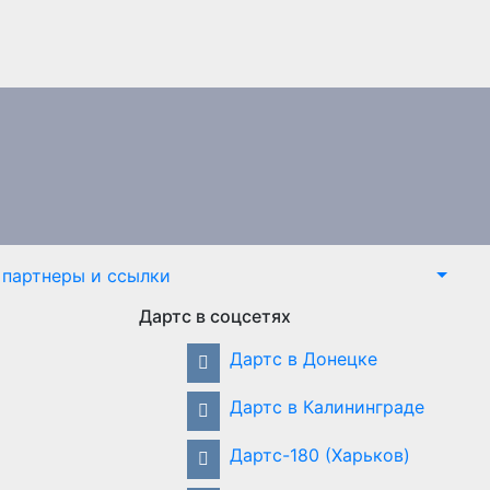
партнеры и ссылки
Дартс в соцсетях
Дартс в Донецке
Дартс в Калининграде
Дартс-180 (Харьков)