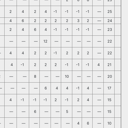
2
4
2
4
-1
-1
-1
-1
—
25
4
6
2
2
2
2
3
2
—
24
2
4
6
4
-1
-1
-1
-1
—
23
—
—
—
12
—
—
—
—
—
22
—
4
4
2
2
-1
2
2
2
—
22
4
-1
2
2
2
-1
-1
-1
4
21
2
—
—
8
—
—
10
—
—
—
20
—
—
—
—
6
4
4
-1
4
—
17
4
-1
-1
-1
2
-1
2
4
—
15
—
—
6
—
—
5
—
—
—
15
—
—
—
—
—
—
—
4
6
—
10